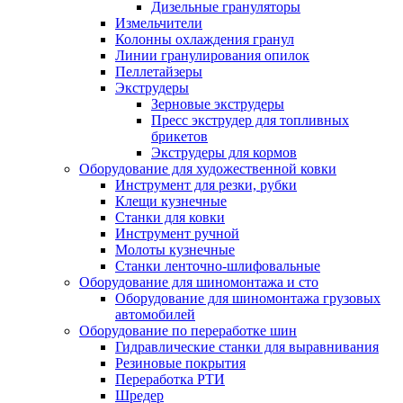
Дизельные грануляторы
Измельчители
Колонны охлаждения гранул
Линии гранулирования опилок
Пеллетайзеры
Экструдеры
Зерновые экструдеры
Пресс экструдер для топливных
брикетов
Экструдеры для кормов
Оборудование для художественной ковки
Инструмент для резки, рубки
Клещи кузнечные
Станки для ковки
Инструмент ручной
Молоты кузнечные
Станки ленточно-шлифовальные
Оборудование для шиномонтажа и сто
Оборудование для шиномонтажа грузовых
автомобилей
Оборудование по переработке шин
Гидравлические станки для выравнивания
Резиновые покрытия
Переработка РТИ
Шредер