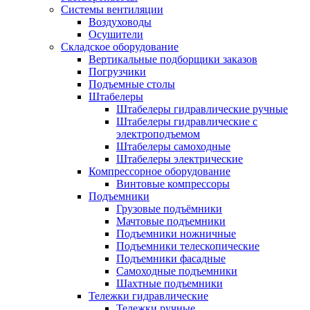
Системы вентиляции
Воздуховоды
Осушители
Складское оборудование
Вертикальные подборщики заказов
Погрузчики
Подъемные столы
Штабелеры
Штабелеры гидравлические ручные
Штабелеры гидравлические с
электроподъемом
Штабелеры самоходные
Штабелеры электрические
Компрессорное оборудование
Винтовые компрессоры
Подъемники
Грузовые подъёмники
Мачтовые подъемники
Подъемники ножничные
Подъемники телескопические
Подъемники фасадные
Самоходные подъемники
Шахтные подъемники
Тележки гидравлические
Тележки ручные