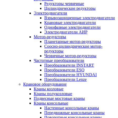
Редукторы червячные
Цилиндрические редукторы
Электродвигатели
Взрывозащищенные электродвигатели
Крановые электродвигатели
Однофазные электродвигатели
Электродвигатели АИР
Мотор-редукторы
Планетарные мотор-редукторы
Соосно-цилиндрические мотор-
редукторы
Червячные мотор-редукторы
Частотные преобразователи
Преобразователи INSTART
Преобразователи ESQ
Преобразователи HYUNDAI
Преобразователи Lenze
Крановое оборудование
Краны козловые
Краны полукозловые
Подвесные мостовые краны
Краны консольные
Настенные консольные краны
Передвижные консольные краны
Поворотные консольные краны