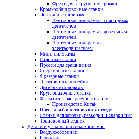
Фреза для закругления кромки
Кромкооблицовочные станки
Ленточные пилорамы
Ленточные пилорамы с гибридным
двигателем
Ленточные пилорамы с дизельным
двигателем
Ленточные пилорамы с
электродвигателем
Мини пилорамы
Отрезные станки
Прессы для сращивания
Сверлильные станки
Фрезерные станки
Электронные линейки
Дисковые пилорамы
Круглопалочные станки
Форматно - раскроечные станки
Производство Китай
Пресс для брикетирования отходов
Станки для заточки, разводки и сварки пил
Торцовочный станок
Детали и узлы машин и механизмов
Воздухосборники
Редукторы