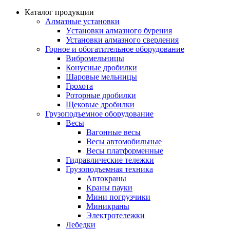
Каталог продукции
Алмазные установки
Уcтановки алмазного бурения
Установки алмазного сверления
Горное и обогатительное оборудование
Вибромельницы
Конусные дробилки
Шаровые мельницы
Грохота
Роторные дробилки
Щековые дробилки
Грузоподъемное оборудование
Весы
Вагонные весы
Весы автомобильные
Весы платформенные
Гидравлические тележки
Грузоподъемная техника
Автокраны
Краны пауки
Мини погрузчики
Миникраны
Электротележки
Лебедки