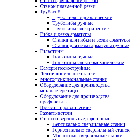
Станки для нарезки резьбы
Станок плазменной резки
Трубогибы
Трубогибы гидравлические
Трубогибы ручные
Трубогибы электрические
Гибка и резка арматуры
Станки для гибки и резки арматуры
Станки для резки арматуры ручные
Гильотины
Гильотины ручные
Гильотины электромеханические
Камеры пескоструйные
Ленточнопильные станки
Многофункциональные станки
Оборудование для производства
металлочерепицы
Оборудование для производства
профнастила
Пресса гидравлические
Разматыватели
Станки сверлильные, фрезерные
Вертикально сверлильные станки
Горизонтально сверлильный станок
Магнитные сверлильные станки