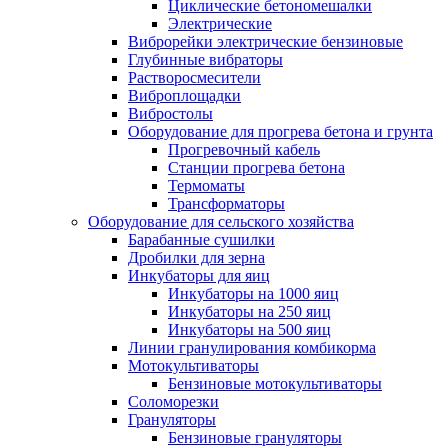
Циклические бетономешалки
Электрические
Виброрейки электрические бензиновые
Глубинные вибраторы
Растворосмесители
Виброплощадки
Вибростолы
Оборудование для прогрева бетона и грунта
Прогревочный кабель
Станции прогрева бетона
Термоматы
Трансформаторы
Оборудование для сельского хозяйства
Барабанные сушилки
Дробилки для зерна
Инкубаторы для яиц
Инкубаторы на 1000 яиц
Инкубаторы на 250 яиц
Инкубаторы на 500 яиц
Линии гранулирования комбикорма
Мотокультиваторы
Бензиновые мотокультиваторы
Соломорезки
Грануляторы
Бензиновые грануляторы