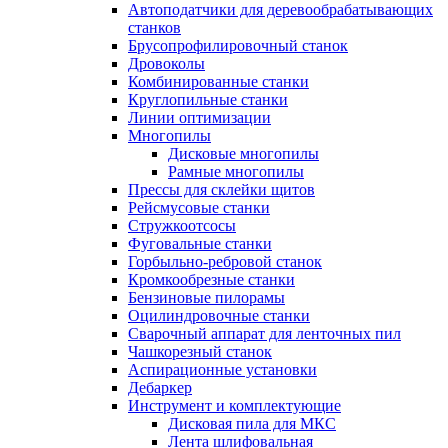
Автоподатчики для деревообрабатывающих
станков
Брусопрофилировочный станок
Дровоколы
Комбинированные станки
Круглопильные станки
Линии оптимизации
Многопилы
Дисковые многопилы
Рамные многопилы
Прессы для склейки щитов
Рейсмусовые станки
Стружкоотсосы
Фуговальные станки
Горбыльно-ребровой станок
Кромкообрезные станки
Бензиновые пилорамы
Оцилиндровочные станки
Сварочный аппарат для ленточных пил
Чашкорезный станок
Аспирационные установки
Дебаркер
Инструмент и комплектующие
Дисковая пила для МКС
Лента шлифовальная