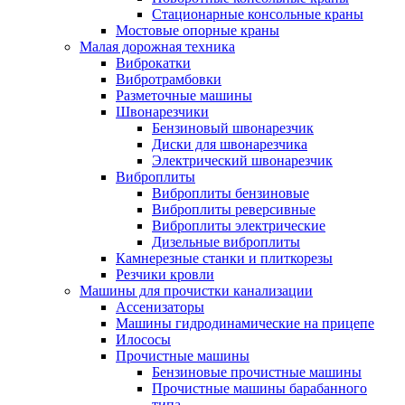
Стационарные консольные краны
Мостовые опорные краны
Малая дорожная техника
Виброкатки
Вибротрамбовки
Разметочные машины
Швонарезчики
Бензиновый швонарезчик
Диски для швонарезчика
Электрический швонарезчик
Виброплиты
Виброплиты бензиновые
Виброплиты реверсивные
Виброплиты электрические
Дизельные виброплиты
Камнерезные станки и плиткорезы
Резчики кровли
Машины для прочистки канализации
Ассенизаторы
Машины гидродинамические на прицепе
Илососы
Прочистные машины
Бензиновые прочистные машины
Прочистные машины барабанного
типа