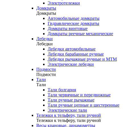
Электротележки
Домкраты
Домкраты
Автомобильные домкраты
Гидравлические домкраты
Домкраты винтовые
Домкраты реечные механические
Лебедки
Лебедки
Лебедки автомобильные
Лебедки барабанные ручные
Лебедки рычажные ручные и МТМ
Электрические лебедки
Подмости
Подмости
Тали
Тали
Тали болгария
Тали червячные и передвижные
Тали ручные рычажные
Тали ручные цепные и шестеренные
Электрические тали
Тележки к тельферу, тали ручной
Тележки к тельферу, тали ручной
Весы крановые, динамометры