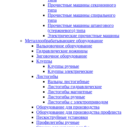
Прочистные машины секционного
типа
Прочистные машины спирального
типа
Прочистные машины штангового
(стержневого) типа
Электрические прочистные машины
Металлообрабатывающее оборудование
Вальцовочное оборудование
Гидравлические ножницы
Зиговочное оборудование
Клуппы
Клуппы ручные
Клуппы электрические
Листогибы
Вальцы листогибные
Листогибы гидравлические
Листогибы магнитные
Листогибы ручные
Листогибы с электроприводом
Оборудование для производства
Оборудование для производства профлиста
Пескоструйные установки
Профилегибы ручные