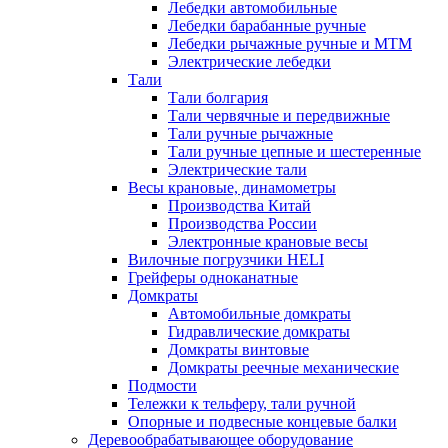
Лебедки автомобильные
Лебедки барабанные ручные
Лебедки рычажные ручные и МТМ
Электрические лебедки
Тали
Тали болгария
Тали червячные и передвижные
Тали ручные рычажные
Тали ручные цепные и шестеренные
Электрические тали
Весы крановые, динамометры
Производства Китай
Производства России
Электронные крановые весы
Вилочные погрузчики HELI
Грейферы одноканатные
Домкраты
Автомобильные домкраты
Гидравлические домкраты
Домкраты винтовые
Домкраты реечные механические
Подмости
Тележки к тельферу, тали ручной
Опорные и подвесные концевые балки
Деревообрабатывающее оборудование