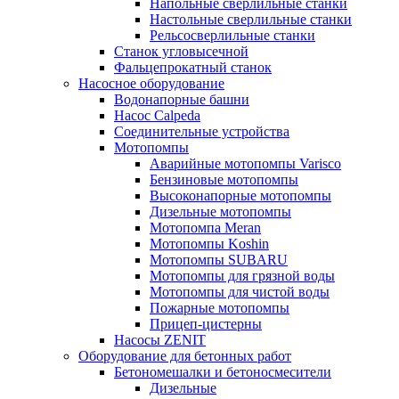
Напольные сверлильные станки
Настольные сверлильные станки
Рельсосверлильные станки
Станок угловысечной
Фальцепрокатный станок
Насосное оборудование
Водонапорные башни
Насос Calpeda
Соединительные устройства
Мотопомпы
Аварийные мотопомпы Varisco
Бензиновые мотопомпы
Высоконапорные мотопомпы
Дизельные мотопомпы
Мотопомпа Meran
Мотопомпы Koshin
Мотопомпы SUBARU
Мотопомпы для грязной воды
Мотопомпы для чистой воды
Пожарные мотопомпы
Прицеп-цистерны
Насосы ZENIT
Оборудование для бетонных работ
Бетономешалки и бетоносмесители
Дизельные