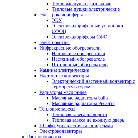
Тепловые пушки дизельные
Тепловые пушки электрические
Электрокалориферы
ЭКУ
Электрокалориферные установки
СФОЦ
Электрокалориферы СФО
Электрокотлы
Инфракрасные обогреватели
Напольные обогреватели
Настенный обогреватель
Потолочные обогреватели
Камины электрические
Настенные конвекторы
Электрический настенный конвектор с
терморегулятором
Радиаторы маслянные
Масляные радиаторы ballu
Масляные радиаторы Ресанта
Тепловые завесы
Тепловая завеса на ворота
Тепловая завеса на входную дверь
Шкафы управления калориферами
Электроконвекторы
Растворонасосы