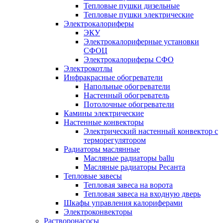
Тепловые пушки дизельные
Тепловые пушки электрические
Электрокалориферы
ЭКУ
Электрокалориферные установки
СФОЦ
Электрокалориферы СФО
Электрокотлы
Инфракрасные обогреватели
Напольные обогреватели
Настенный обогреватель
Потолочные обогреватели
Камины электрические
Настенные конвекторы
Электрический настенный конвектор с
терморегулятором
Радиаторы маслянные
Масляные радиаторы ballu
Масляные радиаторы Ресанта
Тепловые завесы
Тепловая завеса на ворота
Тепловая завеса на входную дверь
Шкафы управления калориферами
Электроконвекторы
Растворонасосы