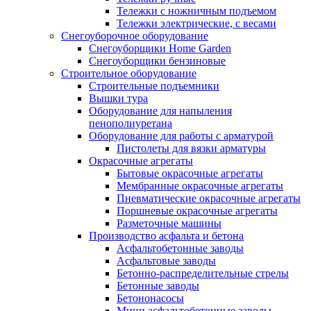
Тележки с ножничным подъемом
Тележки электрические, с весами
Снегоуборочное оборудование
Снегоуборщики Home Garden
Снегоуборщики бензиновые
Строительное оборудование
Cтроительные подъемники
Вышки тура
Оборудование для напыления
пенополиуретана
Оборудование для работы с арматурой
Пистолеты для вязки арматуры
Окрасочные агрегаты
Бытовые окрасочные агрегаты
Мембранные окрасочные агрегаты
Пневматические окрасочные агрегаты
Поршневые окрасочные агрегаты
Разметочные машины
Производство асфальта и бетона
Асфальтобетонные заводы
Асфальтовые заводы
Бетонно-распределительные стрелы
Бетонные заводы
Бетононасосы
Мини асфальтобетонные заводы