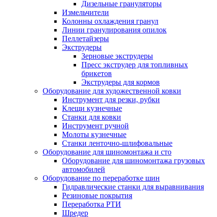
Дизельные грануляторы
Измельчители
Колонны охлаждения гранул
Линии гранулирования опилок
Пеллетайзеры
Экструдеры
Зерновые экструдеры
Пресс экструдер для топливных
брикетов
Экструдеры для кормов
Оборудование для художественной ковки
Инструмент для резки, рубки
Клещи кузнечные
Станки для ковки
Инструмент ручной
Молоты кузнечные
Станки ленточно-шлифовальные
Оборудование для шиномонтажа и сто
Оборудование для шиномонтажа грузовых
автомобилей
Оборудование по переработке шин
Гидравлические станки для выравнивания
Резиновые покрытия
Переработка РТИ
Шредер