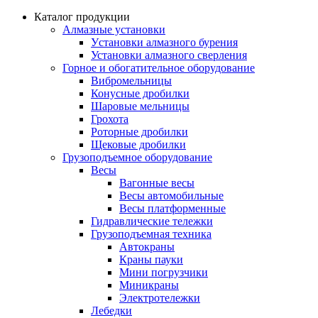
Каталог продукции
Алмазные установки
Уcтановки алмазного бурения
Установки алмазного сверления
Горное и обогатительное оборудование
Вибромельницы
Конусные дробилки
Шаровые мельницы
Грохота
Роторные дробилки
Щековые дробилки
Грузоподъемное оборудование
Весы
Вагонные весы
Весы автомобильные
Весы платформенные
Гидравлические тележки
Грузоподъемная техника
Автокраны
Краны пауки
Мини погрузчики
Миникраны
Электротележки
Лебедки