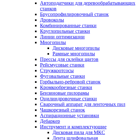
Автоподатчики для деревообрабатывающих
станков
Брусопрофилировочный станок
Дровоколы
Комбинированные станки
Круглопильные станки
Линии оптимизации
Многопилы
Дисковые многопилы
Рамные многопилы
Прессы для склейки щитов
Рейсмусовые станки
Стружкоотсосы
Фуговальные станки
Горбыльно-ребровой станок
Кромкообрезные станки
Бензиновые пилорамы
Оцилиндровочные станки
Сварочный аппарат для ленточных пил
Чашкорезный станок
Аспирационные установки
Дебаркер
Инструмент и комплектующие
Дисковая пила для МКС
Лента шлифовальная