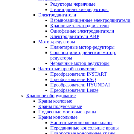
Редукторы червячные
Цилиндрические редукторы
Электродвигатели
Взрывозащищенные электродвигатели
Крановые электродвигатели
Однофазные электродвигатели
Электродвигатели АИР
Мотор-редукторы
Планетарные мотор-редукторы
Соосно-цилиндрические мотор-
редукторы
Червячные мотор-редукторы
Частотные преобразователи
Преобразователи INSTART
Преобразователи ESQ
Преобразователи HYUNDAI
Преобразователи Lenze
Крановое оборудование
Краны козловые
Краны полукозловые
Подвесные мостовые краны
Краны консольные
Настенные консольные краны
Передвижные консольные краны
Поворотные консольные краны