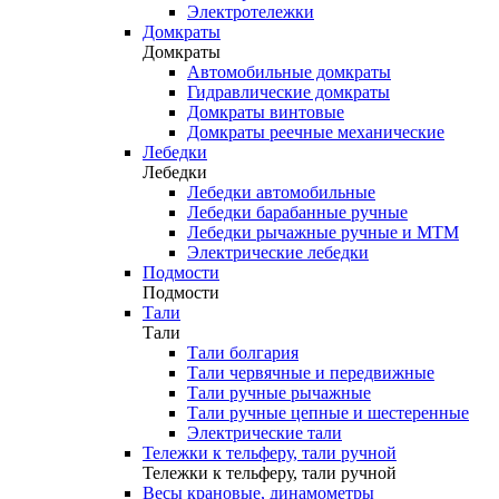
Электротележки
Домкраты
Домкраты
Автомобильные домкраты
Гидравлические домкраты
Домкраты винтовые
Домкраты реечные механические
Лебедки
Лебедки
Лебедки автомобильные
Лебедки барабанные ручные
Лебедки рычажные ручные и МТМ
Электрические лебедки
Подмости
Подмости
Тали
Тали
Тали болгария
Тали червячные и передвижные
Тали ручные рычажные
Тали ручные цепные и шестеренные
Электрические тали
Тележки к тельферу, тали ручной
Тележки к тельферу, тали ручной
Весы крановые, динамометры