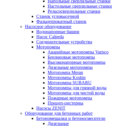
Напольные сверлильные станки
Настольные сверлильные станки
Рельсосверлильные станки
Станок угловысечной
Фальцепрокатный станок
Насосное оборудование
Водонапорные башни
Насос Calpeda
Соединительные устройства
Мотопомпы
Аварийные мотопомпы Varisco
Бензиновые мотопомпы
Высоконапорные мотопомпы
Дизельные мотопомпы
Мотопомпа Meran
Мотопомпы Koshin
Мотопомпы SUBARU
Мотопомпы для грязной воды
Мотопомпы для чистой воды
Пожарные мотопомпы
Прицеп-цистерны
Насосы ZENIT
Оборудование для бетонных работ
Бетономешалки и бетоносмесители
Дизельные