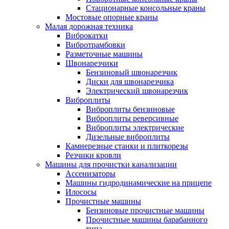
Стационарные консольные краны
Мостовые опорные краны
Малая дорожная техника
Виброкатки
Вибротрамбовки
Разметочные машины
Швонарезчики
Бензиновый швонарезчик
Диски для швонарезчика
Электрический швонарезчик
Виброплиты
Виброплиты бензиновые
Виброплиты реверсивные
Виброплиты электрические
Дизельные виброплиты
Камнерезные станки и плиткорезы
Резчики кровли
Машины для прочистки канализации
Ассенизаторы
Машины гидродинамические на прицепе
Илососы
Прочистные машины
Бензиновые прочистные машины
Прочистные машины барабанного
типа