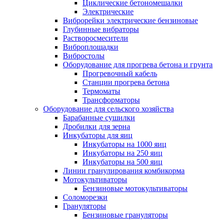
Циклические бетономешалки
Электрические
Виброрейки электрические бензиновые
Глубинные вибраторы
Растворосмесители
Виброплощадки
Вибростолы
Оборудование для прогрева бетона и грунта
Прогревочный кабель
Станции прогрева бетона
Термоматы
Трансформаторы
Оборудование для сельского хозяйства
Барабанные сушилки
Дробилки для зерна
Инкубаторы для яиц
Инкубаторы на 1000 яиц
Инкубаторы на 250 яиц
Инкубаторы на 500 яиц
Линии гранулирования комбикорма
Мотокультиваторы
Бензиновые мотокультиваторы
Соломорезки
Грануляторы
Бензиновые грануляторы