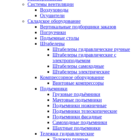
Системы вентиляции
Воздуховоды
Осушители
Складское оборудование
Вертикальные подборщики заказов
Погрузчики
Подъемные столы
Штабелеры
Штабелеры гидравлические ручные
Штабелеры гидравлические с
электроподъемом
Штабелеры самоходные
Штабелеры электрические
Компрессорное оборудование
Винтовые компрессоры
Подъемники
Грузовые подъёмники
Мачтовые подъемники
Подъемники ножничные
Подъемники телескопические
Подъемники фасадные
Самоходные подъемники
Шахтные подъемники
Тележки гидравлические
Тележки ручные