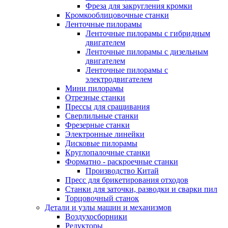
Фреза для закругления кромки
Кромкооблицовочные станки
Ленточные пилорамы
Ленточные пилорамы с гибридным
двигателем
Ленточные пилорамы с дизельным
двигателем
Ленточные пилорамы с
электродвигателем
Мини пилорамы
Отрезные станки
Прессы для сращивания
Сверлильные станки
Фрезерные станки
Электронные линейки
Дисковые пилорамы
Круглопалочные станки
Форматно - раскроечные станки
Производство Китай
Пресс для брикетирования отходов
Станки для заточки, разводки и сварки пил
Торцовочный станок
Детали и узлы машин и механизмов
Воздухосборники
Редукторы