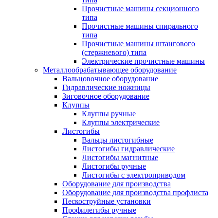
Прочистные машины секционного
типа
Прочистные машины спирального
типа
Прочистные машины штангового
(стержневого) типа
Электрические прочистные машины
Металлообрабатывающее оборудование
Вальцовочное оборудование
Гидравлические ножницы
Зиговочное оборудование
Клуппы
Клуппы ручные
Клуппы электрические
Листогибы
Вальцы листогибные
Листогибы гидравлические
Листогибы магнитные
Листогибы ручные
Листогибы с электроприводом
Оборудование для производства
Оборудование для производства профлиста
Пескоструйные установки
Профилегибы ручные