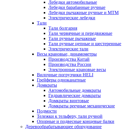
Лебедки автомобильные
Лебедки барабанные ручные
Лебедки рычажные ручные и МТМ
Электрические лебедки
Тали
Тали болгария
Тали червячные и передвижные
Тали ручные рычажные
Тали ручные цепные и шестеренные
Электрические тали
Весы крановые, динамометры
Производства Китай
Производства России
Электронные крановые весы
Вилочные погрузчики HELI
Грейферы одноканатные
Домкраты
Автомобильные домкраты
Гидравлические домкраты
Домкраты винтовые
Домкраты реечные механические
Подмости
Тележки к тельферу, тали ручной
Опорные и подвесные концевые балки
Деревообрабатывающее оборудование