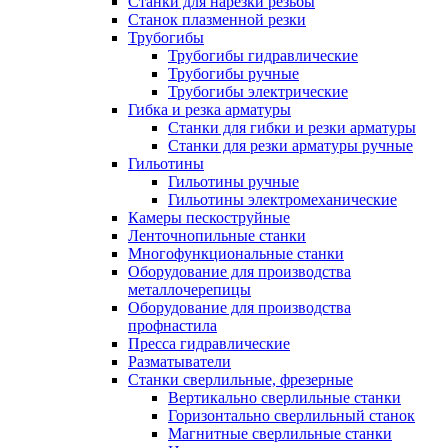
Станки для нарезки резьбы
Станок плазменной резки
Трубогибы
Трубогибы гидравлические
Трубогибы ручные
Трубогибы электрические
Гибка и резка арматуры
Станки для гибки и резки арматуры
Станки для резки арматуры ручные
Гильотины
Гильотины ручные
Гильотины электромеханические
Камеры пескоструйные
Ленточнопильные станки
Многофункциональные станки
Оборудование для производства
металлочерепицы
Оборудование для производства
профнастила
Пресса гидравлические
Разматыватели
Станки сверлильные, фрезерные
Вертикально сверлильные станки
Горизонтально сверлильный станок
Магнитные сверлильные станки