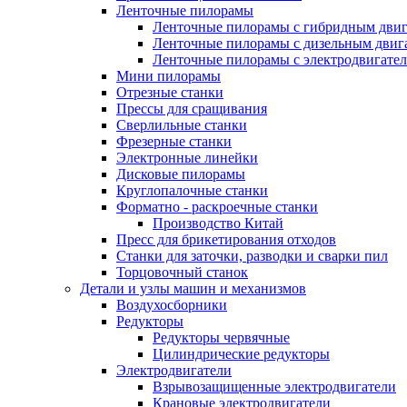
Ленточные пилорамы
Ленточные пилорамы с гибридным двиг
Ленточные пилорамы с дизельным двиг
Ленточные пилорамы с электродвигате
Мини пилорамы
Отрезные станки
Прессы для сращивания
Сверлильные станки
Фрезерные станки
Электронные линейки
Дисковые пилорамы
Круглопалочные станки
Форматно - раскроечные станки
Производство Китай
Пресс для брикетирования отходов
Станки для заточки, разводки и сварки пил
Торцовочный станок
Детали и узлы машин и механизмов
Воздухосборники
Редукторы
Редукторы червячные
Цилиндрические редукторы
Электродвигатели
Взрывозащищенные электродвигатели
Крановые электродвигатели