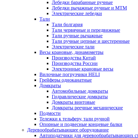
Лебедки барабанные ручные
Лебедки рычажные ручные и МТМ
Электрические лебедки
Тали
Тали болгария
Тали червячные и передвижные
Тали ручные рычажные
Тали ручные цепные и шестеренные
Электрические тали
Весы крановые, динамометры
Производства Китай
Производства России
Электронные крановые весы
Вилочные погрузчики HELI
Грейферы одноканатные
Домкраты
Автомобильные домкраты
Гидравлические домкраты
Домкраты винтовые
Домкраты реечные механические
Подмости
Тележки к тельферу, тали ручной
Опорные и подвесные концевые балки
Деревообрабатывающее оборудование
Автоподатчики для деревообрабатывающих с