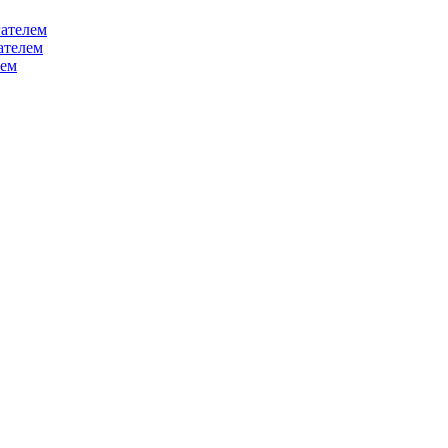
ателем
ателем
лем