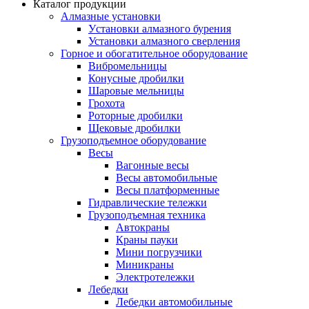
Каталог продукции
Алмазные установки
Уcтановки алмазного бурения
Установки алмазного сверления
Горное и обогатительное оборудование
Вибромельницы
Конусные дробилки
Шаровые мельницы
Грохота
Роторные дробилки
Щековые дробилки
Грузоподъемное оборудование
Весы
Вагонные весы
Весы автомобильные
Весы платформенные
Гидравлические тележки
Грузоподъемная техника
Автокраны
Краны пауки
Мини погрузчики
Миникраны
Электротележки
Лебедки
Лебедки автомобильные