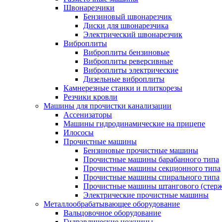
Швонарезчики
Бензиновый швонарезчик
Диски для швонарезчика
Электрический швонарезчик
Виброплиты
Виброплиты бензиновые
Виброплиты реверсивные
Виброплиты электрические
Дизельные виброплиты
Камнерезные станки и плиткорезы
Резчики кровли
Машины для прочистки канализации
Ассенизаторы
Машины гидродинамические на прицепе
Илососы
Прочистные машины
Бензиновые прочистные машины
Прочистные машины барабанного типа
Прочистные машины секционного типа
Прочистные машины спирального типа
Прочистные машины штангового (стерж
Электрические прочистные машины
Металлообрабатывающее оборудование
Вальцовочное оборудование
Гидравлические ножницы