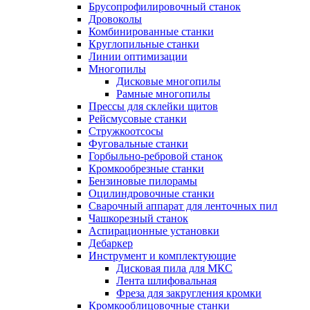
Брусопрофилировочный станок
Дровоколы
Комбинированные станки
Круглопильные станки
Линии оптимизации
Многопилы
Дисковые многопилы
Рамные многопилы
Прессы для склейки щитов
Рейсмусовые станки
Стружкоотсосы
Фуговальные станки
Горбыльно-ребровой станок
Кромкообрезные станки
Бензиновые пилорамы
Оцилиндровочные станки
Сварочный аппарат для ленточных пил
Чашкорезный станок
Аспирационные установки
Дебаркер
Инструмент и комплектующие
Дисковая пила для МКС
Лента шлифовальная
Фреза для закругления кромки
Кромкооблицовочные станки