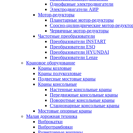
Однофазные электродвигатели
Электродвигатели АИР
Мотор-редукторы
Планетарные мотор-редукторы
Соосно-цилиндрические мотор-редукто
Червячные мотор-редукторы
Частотные преобразователи
Преобразователи INSTART
Преобразователи ESQ
Преобразователи HYUNDAI
Преобразователи Lenze
Крановое оборудование
Краны козловые
Краны полукозловые
Подвесные мостовые краны
Краны консольные
Настенные консольные краны
Передвижные консольные краны
Поворотные консольные краны
Стационарные консольные краны
Мостовые опорные краны
Малая дорожная техника
Виброкатки
Вибротрамбовки
Разметочные машины