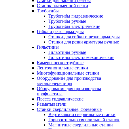
Станки для нарезки резьбы
Станок плазменной резки
Трубогибы
Трубогибы гидравлические
Трубогибы ручные
Трубогибы электрические
Гибка и резка арматуры
Станки для гибки и резки арматуры
Станки для резки арматуры ручные
Гильотины
Гильотины ручные
Гильотины электромеханические
Камеры пескоструйные
Ленточнопильные станки
Многофункциональные станки
Оборудование для производства
металлочерепицы
Оборудование для производства
профнастила
Пресса гидравлические
Разматыватели
Станки сверлильные, фрезерные
Вертикально сверлильные станки
Горизонтально сверлильный станок
Магнитные сверлильные станки