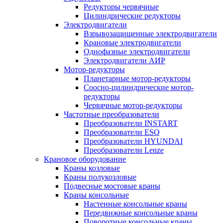
Редукторы червячные
Цилиндрические редукторы
Электродвигатели
Взрывозащищенные электродвигатели
Крановые электродвигатели
Однофазные электродвигатели
Электродвигатели АИР
Мотор-редукторы
Планетарные мотор-редукторы
Соосно-цилиндрические мотор-
редукторы
Червячные мотор-редукторы
Частотные преобразователи
Преобразователи INSTART
Преобразователи ESQ
Преобразователи HYUNDAI
Преобразователи Lenze
Крановое оборудование
Краны козловые
Краны полукозловые
Подвесные мостовые краны
Краны консольные
Настенные консольные краны
Передвижные консольные краны
Поворотные консольные краны