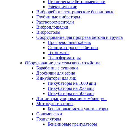
Циклические бетономешалки
Электрические
Виброрейки электрические бензиновые
Глубинные вибраторы
Растворосмесители
Виброплощадки
Вибростолы
Оборудование для прогрева бетона и грунта
Прогревочный кабель
Станции прогрева бетона
Термоматы
Трансформаторы
Оборудование для сельского хозяйства
Барабанные сушилки
Дробилки для зерна
Инкубаторы для яиц
Инкубаторы на 1000 яиц
Инкубаторы на 250 яиц
Инкубаторы на 500 яиц
Линии гранулирования комбикорма
Мотокультиваторы
Бензиновые мотокультиваторы
Соломорезки
Грануляторы
Бензиновые грануляторы