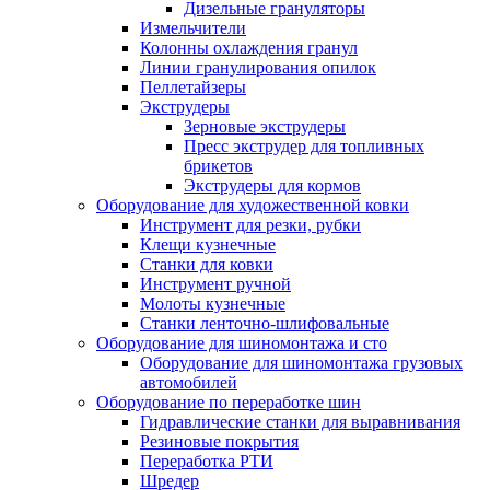
Дизельные грануляторы
Измельчители
Колонны охлаждения гранул
Линии гранулирования опилок
Пеллетайзеры
Экструдеры
Зерновые экструдеры
Пресс экструдер для топливных
брикетов
Экструдеры для кормов
Оборудование для художественной ковки
Инструмент для резки, рубки
Клещи кузнечные
Станки для ковки
Инструмент ручной
Молоты кузнечные
Станки ленточно-шлифовальные
Оборудование для шиномонтажа и сто
Оборудование для шиномонтажа грузовых
автомобилей
Оборудование по переработке шин
Гидравлические станки для выравнивания
Резиновые покрытия
Переработка РТИ
Шредер