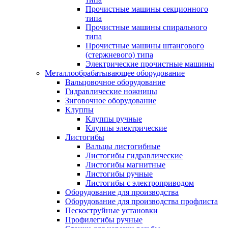
Прочистные машины секционного
типа
Прочистные машины спирального
типа
Прочистные машины штангового
(стержневого) типа
Электрические прочистные машины
Металлообрабатывающее оборудование
Вальцовочное оборудование
Гидравлические ножницы
Зиговочное оборудование
Клуппы
Клуппы ручные
Клуппы электрические
Листогибы
Вальцы листогибные
Листогибы гидравлические
Листогибы магнитные
Листогибы ручные
Листогибы с электроприводом
Оборудование для производства
Оборудование для производства профлиста
Пескоструйные установки
Профилегибы ручные