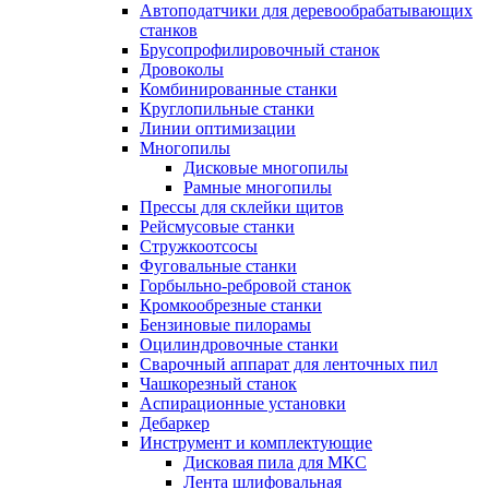
Автоподатчики для деревообрабатывающих
станков
Брусопрофилировочный станок
Дровоколы
Комбинированные станки
Круглопильные станки
Линии оптимизации
Многопилы
Дисковые многопилы
Рамные многопилы
Прессы для склейки щитов
Рейсмусовые станки
Стружкоотсосы
Фуговальные станки
Горбыльно-ребровой станок
Кромкообрезные станки
Бензиновые пилорамы
Оцилиндровочные станки
Сварочный аппарат для ленточных пил
Чашкорезный станок
Аспирационные установки
Дебаркер
Инструмент и комплектующие
Дисковая пила для МКС
Лента шлифовальная