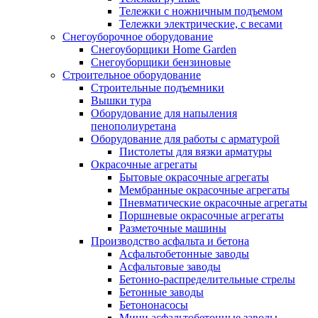
Тележки с ножничным подъемом
Тележки электрические, с весами
Снегоуборочное оборудование
Снегоуборщики Home Garden
Снегоуборщики бензиновые
Строительное оборудование
Cтроительные подъемники
Вышки тура
Оборудование для напыления
пенополиуретана
Оборудование для работы с арматурой
Пистолеты для вязки арматуры
Окрасочные агрегаты
Бытовые окрасочные агрегаты
Мембранные окрасочные агрегаты
Пневматические окрасочные агрегаты
Поршневые окрасочные агрегаты
Разметочные машины
Производство асфальта и бетона
Асфальтобетонные заводы
Асфальтовые заводы
Бетонно-распределительные стрелы
Бетонные заводы
Бетононасосы
Мини асфальтобетонные заводы