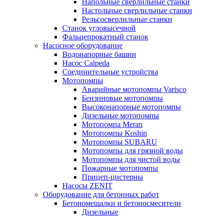
Напольные сверлильные станки
Настольные сверлильные станки
Рельсосверлильные станки
Станок угловысечной
Фальцепрокатный станок
Насосное оборудование
Водонапорные башни
Насос Calpeda
Соединительные устройства
Мотопомпы
Аварийные мотопомпы Varisco
Бензиновые мотопомпы
Высоконапорные мотопомпы
Дизельные мотопомпы
Мотопомпа Meran
Мотопомпы Koshin
Мотопомпы SUBARU
Мотопомпы для грязной воды
Мотопомпы для чистой воды
Пожарные мотопомпы
Прицеп-цистерны
Насосы ZENIT
Оборудование для бетонных работ
Бетономешалки и бетоносмесители
Дизельные