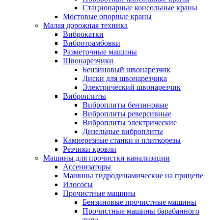
Стационарные консольные краны
Мостовые опорные краны
Малая дорожная техника
Виброкатки
Вибротрамбовки
Разметочные машины
Швонарезчики
Бензиновый швонарезчик
Диски для швонарезчика
Электрический швонарезчик
Виброплиты
Виброплиты бензиновые
Виброплиты реверсивные
Виброплиты электрические
Дизельные виброплиты
Камнерезные станки и плиткорезы
Резчики кровли
Машины для прочистки канализации
Ассенизаторы
Машины гидродинамические на прицепе
Илососы
Прочистные машины
Бензиновые прочистные машины
Прочистные машины барабанного
типа