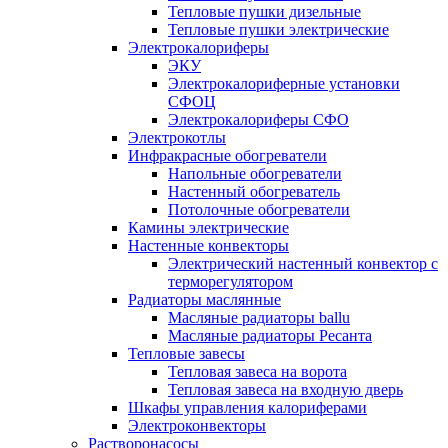
Тепловые пушки дизельные
Тепловые пушки электрические
Электрокалориферы
ЭКУ
Электрокалориферные установки
СФОЦ
Электрокалориферы СФО
Электрокотлы
Инфракрасные обогреватели
Напольные обогреватели
Настенный обогреватель
Потолочные обогреватели
Камины электрические
Настенные конвекторы
Электрический настенный конвектор с
терморегулятором
Радиаторы маслянные
Масляные радиаторы ballu
Масляные радиаторы Ресанта
Тепловые завесы
Тепловая завеса на ворота
Тепловая завеса на входную дверь
Шкафы управления калориферами
Электроконвекторы
Растворонасосы