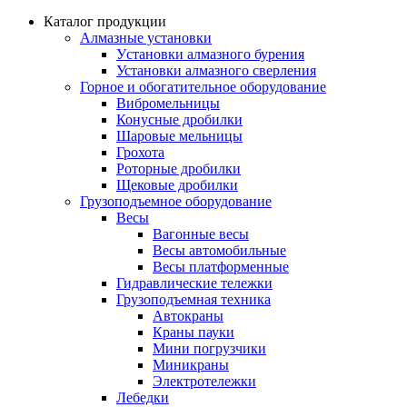
Каталог продукции
Алмазные установки
Уcтановки алмазного бурения
Установки алмазного сверления
Горное и обогатительное оборудование
Вибромельницы
Конусные дробилки
Шаровые мельницы
Грохота
Роторные дробилки
Щековые дробилки
Грузоподъемное оборудование
Весы
Вагонные весы
Весы автомобильные
Весы платформенные
Гидравлические тележки
Грузоподъемная техника
Автокраны
Краны пауки
Мини погрузчики
Миникраны
Электротележки
Лебедки