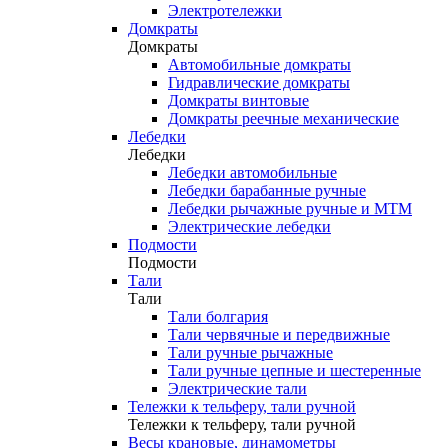
Электротележки
Домкраты
Домкраты
Автомобильные домкраты
Гидравлические домкраты
Домкраты винтовые
Домкраты реечные механические
Лебедки
Лебедки
Лебедки автомобильные
Лебедки барабанные ручные
Лебедки рычажные ручные и МТМ
Электрические лебедки
Подмости
Подмости
Тали
Тали
Тали болгария
Тали червячные и передвижные
Тали ручные рычажные
Тали ручные цепные и шестеренные
Электрические тали
Тележки к тельферу, тали ручной
Тележки к тельферу, тали ручной
Весы крановые, динамометры