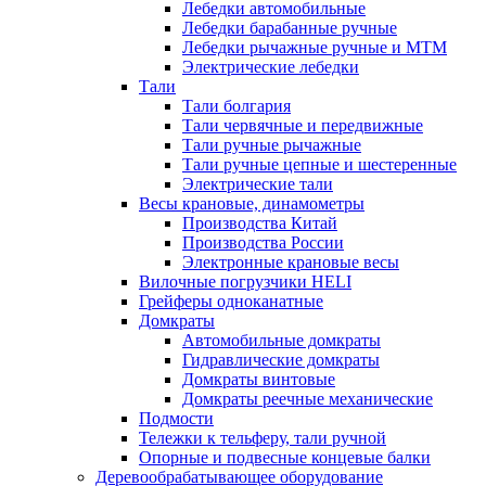
Лебедки автомобильные
Лебедки барабанные ручные
Лебедки рычажные ручные и МТМ
Электрические лебедки
Тали
Тали болгария
Тали червячные и передвижные
Тали ручные рычажные
Тали ручные цепные и шестеренные
Электрические тали
Весы крановые, динамометры
Производства Китай
Производства России
Электронные крановые весы
Вилочные погрузчики HELI
Грейферы одноканатные
Домкраты
Автомобильные домкраты
Гидравлические домкраты
Домкраты винтовые
Домкраты реечные механические
Подмости
Тележки к тельферу, тали ручной
Опорные и подвесные концевые балки
Деревообрабатывающее оборудование