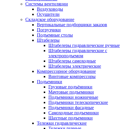
Системы вентиляции
Воздуховоды
Осушители
Складское оборудование
Вертикальные подборщики заказов
Погрузчики
Подъемные столы
Штабелеры
Штабелеры гидравлические ручные
Штабелеры гидравлические с
электроподъемом
Штабелеры самоходные
Штабелеры электрические
Компрессорное оборудование
Винтовые компрессоры
Подъемники
Грузовые подъёмники
Мачтовые подъемники
Подъемники ножничные
Подъемники телескопические
Подъемники фасадные
Самоходные подъемники
Шахтные подъемники
Тележки гидравлические
Тележки ручные