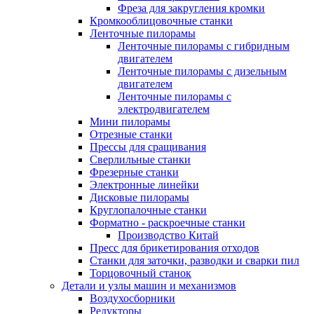
Фреза для закругления кромки
Кромкооблицовочные станки
Ленточные пилорамы
Ленточные пилорамы с гибридным
двигателем
Ленточные пилорамы с дизельным
двигателем
Ленточные пилорамы с
электродвигателем
Мини пилорамы
Отрезные станки
Прессы для сращивания
Сверлильные станки
Фрезерные станки
Электронные линейки
Дисковые пилорамы
Круглопалочные станки
Форматно - раскроечные станки
Производство Китай
Пресс для брикетирования отходов
Станки для заточки, разводки и сварки пил
Торцовочный станок
Детали и узлы машин и механизмов
Воздухосборники
Редукторы