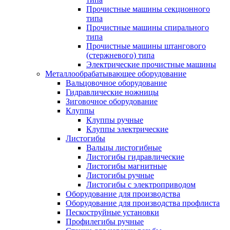
Прочистные машины секционного
типа
Прочистные машины спирального
типа
Прочистные машины штангового
(стержневого) типа
Электрические прочистные машины
Металлообрабатывающее оборудование
Вальцовочное оборудование
Гидравлические ножницы
Зиговочное оборудование
Клуппы
Клуппы ручные
Клуппы электрические
Листогибы
Вальцы листогибные
Листогибы гидравлические
Листогибы магнитные
Листогибы ручные
Листогибы с электроприводом
Оборудование для производства
Оборудование для производства профлиста
Пескоструйные установки
Профилегибы ручные