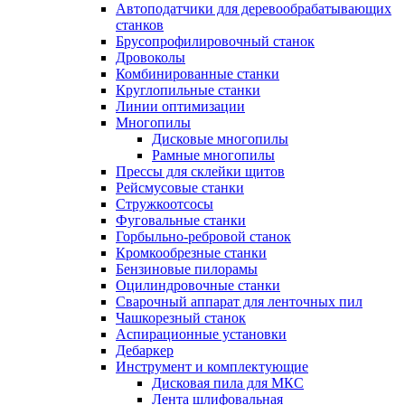
Автоподатчики для деревообрабатывающих
станков
Брусопрофилировочный станок
Дровоколы
Комбинированные станки
Круглопильные станки
Линии оптимизации
Многопилы
Дисковые многопилы
Рамные многопилы
Прессы для склейки щитов
Рейсмусовые станки
Стружкоотсосы
Фуговальные станки
Горбыльно-ребровой станок
Кромкообрезные станки
Бензиновые пилорамы
Оцилиндровочные станки
Сварочный аппарат для ленточных пил
Чашкорезный станок
Аспирационные установки
Дебаркер
Инструмент и комплектующие
Дисковая пила для МКС
Лента шлифовальная