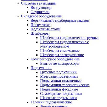
Системы вентиляции
Воздуховоды
Осушители
Складское оборудование
Вертикальные подборщики заказов
Погрузчики
Подъемные столы
Штабелеры
Штабелеры гидравлические ручные
Штабелеры гидравлические с
электроподъемом
Штабелеры самоходные
Штабелеры электрические
Компрессорное оборудование
Винтовые компрессоры
Подъемники
Грузовые подъёмники
Мачтовые подъемники
Подъемники ножничные
Подъемники телескопические
Подъемники фасадные
Самоходные подъемники
Шахтные подъемники
Тележки гидравлические
Тележки ручные