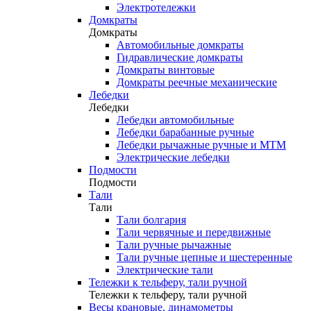
Электротележки
Домкраты
Домкраты
Автомобильные домкраты
Гидравлические домкраты
Домкраты винтовые
Домкраты реечные механические
Лебедки
Лебедки
Лебедки автомобильные
Лебедки барабанные ручные
Лебедки рычажные ручные и МТМ
Электрические лебедки
Подмости
Подмости
Тали
Тали
Тали болгария
Тали червячные и передвижные
Тали ручные рычажные
Тали ручные цепные и шестеренные
Электрические тали
Тележки к тельферу, тали ручной
Тележки к тельферу, тали ручной
Весы крановые, динамометры