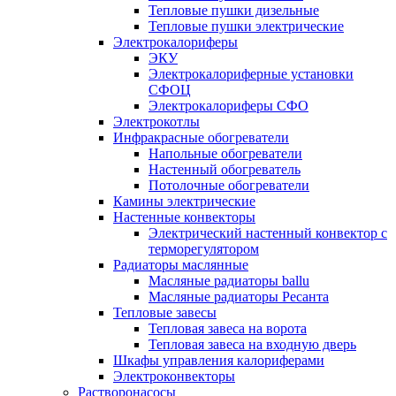
Тепловые пушки дизельные
Тепловые пушки электрические
Электрокалориферы
ЭКУ
Электрокалориферные установки
СФОЦ
Электрокалориферы СФО
Электрокотлы
Инфракрасные обогреватели
Напольные обогреватели
Настенный обогреватель
Потолочные обогреватели
Камины электрические
Настенные конвекторы
Электрический настенный конвектор с
терморегулятором
Радиаторы маслянные
Масляные радиаторы ballu
Масляные радиаторы Ресанта
Тепловые завесы
Тепловая завеса на ворота
Тепловая завеса на входную дверь
Шкафы управления калориферами
Электроконвекторы
Растворонасосы