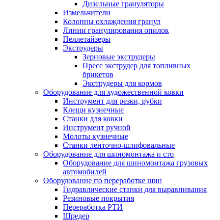
Дизельные грануляторы
Измельчители
Колонны охлаждения гранул
Линии гранулирования опилок
Пеллетайзеры
Экструдеры
Зерновые экструдеры
Пресс экструдер для топливных
брикетов
Экструдеры для кормов
Оборудование для художественной ковки
Инструмент для резки, рубки
Клещи кузнечные
Станки для ковки
Инструмент ручной
Молоты кузнечные
Станки ленточно-шлифовальные
Оборудование для шиномонтажа и сто
Оборудование для шиномонтажа грузовых
автомобилей
Оборудование по переработке шин
Гидравлические станки для выравнивания
Резиновые покрытия
Переработка РТИ
Шредер