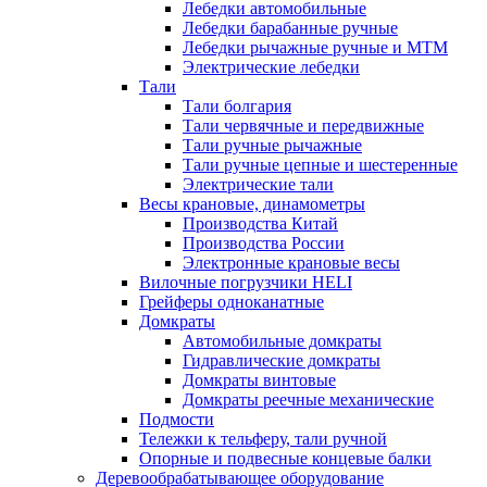
Лебедки автомобильные
Лебедки барабанные ручные
Лебедки рычажные ручные и МТМ
Электрические лебедки
Тали
Тали болгария
Тали червячные и передвижные
Тали ручные рычажные
Тали ручные цепные и шестеренные
Электрические тали
Весы крановые, динамометры
Производства Китай
Производства России
Электронные крановые весы
Вилочные погрузчики HELI
Грейферы одноканатные
Домкраты
Автомобильные домкраты
Гидравлические домкраты
Домкраты винтовые
Домкраты реечные механические
Подмости
Тележки к тельферу, тали ручной
Опорные и подвесные концевые балки
Деревообрабатывающее оборудование