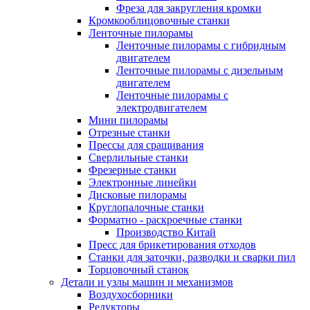
Фреза для закругления кромки
Кромкооблицовочные станки
Ленточные пилорамы
Ленточные пилорамы с гибридным
двигателем
Ленточные пилорамы с дизельным
двигателем
Ленточные пилорамы с
электродвигателем
Мини пилорамы
Отрезные станки
Прессы для сращивания
Сверлильные станки
Фрезерные станки
Электронные линейки
Дисковые пилорамы
Круглопалочные станки
Форматно - раскроечные станки
Производство Китай
Пресс для брикетирования отходов
Станки для заточки, разводки и сварки пил
Торцовочный станок
Детали и узлы машин и механизмов
Воздухосборники
Редукторы