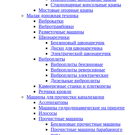
Стационарные консольные краны
Мостовые опорные краны
Малая дорожная техника
Виброкатки
Вибротрамбовки
Разметочные машины
Швонарезчики
Бензиновый швонарезчик
Диски для швонарезчика
Электрический швонарезчик
Виброплиты
Виброплиты бензиновые
Виброплиты реверсивные
Виброплиты электрические
Дизельные виброплиты
Камнерезные станки и плиткорезы
Резчики кровли
Машины для прочистки канализации
Ассенизаторы
Машины гидродинамические на прицепе
Илососы
Прочистные машины
Бензиновые прочистные машины
Прочистные машины барабанного
типа