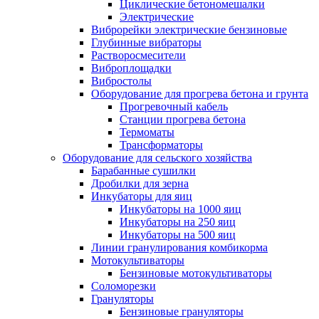
Циклические бетономешалки
Электрические
Виброрейки электрические бензиновые
Глубинные вибраторы
Растворосмесители
Виброплощадки
Вибростолы
Оборудование для прогрева бетона и грунта
Прогревочный кабель
Станции прогрева бетона
Термоматы
Трансформаторы
Оборудование для сельского хозяйства
Барабанные сушилки
Дробилки для зерна
Инкубаторы для яиц
Инкубаторы на 1000 яиц
Инкубаторы на 250 яиц
Инкубаторы на 500 яиц
Линии гранулирования комбикорма
Мотокультиваторы
Бензиновые мотокультиваторы
Соломорезки
Грануляторы
Бензиновые грануляторы