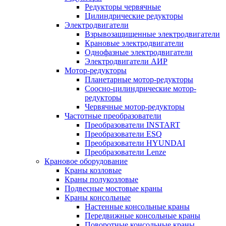
Редукторы червячные
Цилиндрические редукторы
Электродвигатели
Взрывозащищенные электродвигатели
Крановые электродвигатели
Однофазные электродвигатели
Электродвигатели АИР
Мотор-редукторы
Планетарные мотор-редукторы
Соосно-цилиндрические мотор-
редукторы
Червячные мотор-редукторы
Частотные преобразователи
Преобразователи INSTART
Преобразователи ESQ
Преобразователи HYUNDAI
Преобразователи Lenze
Крановое оборудование
Краны козловые
Краны полукозловые
Подвесные мостовые краны
Краны консольные
Настенные консольные краны
Передвижные консольные краны
Поворотные консольные краны