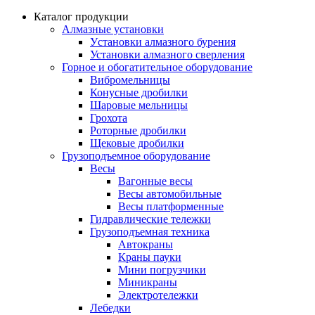
Каталог продукции
Алмазные установки
Уcтановки алмазного бурения
Установки алмазного сверления
Горное и обогатительное оборудование
Вибромельницы
Конусные дробилки
Шаровые мельницы
Грохота
Роторные дробилки
Щековые дробилки
Грузоподъемное оборудование
Весы
Вагонные весы
Весы автомобильные
Весы платформенные
Гидравлические тележки
Грузоподъемная техника
Автокраны
Краны пауки
Мини погрузчики
Миникраны
Электротележки
Лебедки