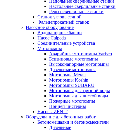
Напольные сверлильные станки
Настольные сверлильные станки
Рельсосверлильные станки
Станок угловысечной
Фальцепрокатный станок
Насосное оборудование
Водонапорные башни
Насос Calpeda
Соединительные устройства
Мотопомпы
Аварийные мотопомпы Varisco
Бензиновые мотопомпы
Высоконапорные мотопомпы
Дизельные мотопомпы
Мотопомпа Meran
Мотопомпы Koshin
Мотопомпы SUBARU
Мотопомпы для грязной воды
Мотопомпы для чистой воды
Пожарные мотопомпы
Прицеп-цистерны
Насосы ZENIT
Оборудование для бетонных работ
Бетономешалки и бетоносмесители
Дизельные