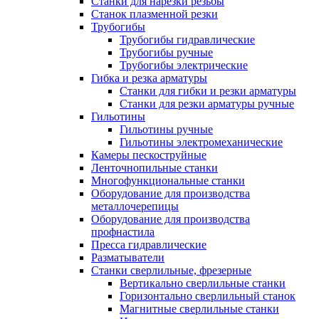
Станки для нарезки резьбы
Станок плазменной резки
Трубогибы
Трубогибы гидравлические
Трубогибы ручные
Трубогибы электрические
Гибка и резка арматуры
Станки для гибки и резки арматуры
Станки для резки арматуры ручные
Гильотины
Гильотины ручные
Гильотины электромеханические
Камеры пескоструйные
Ленточнопильные станки
Многофункциональные станки
Оборудование для производства
металлочерепицы
Оборудование для производства
профнастила
Пресса гидравлические
Разматыватели
Станки сверлильные, фрезерные
Вертикально сверлильные станки
Горизонтально сверлильный станок
Магнитные сверлильные станки