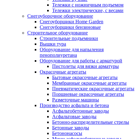
Тележки с ножничным подъемом
Тележки электрические, с весами
Снегоуборочное оборудование
Снегоуборщики Home Garden
Снегоуборщики бензиновые
Строительное оборудование
Cтроительные подъемники
Вышки тура
Оборудование для напыления
пенополиуретана
Оборудование для работы с арматурой
Пистолеты для вязки арматуры
Окрасочные агрегаты
Бытовые окрасочные агрегаты
Мембранные окрасочные агрегаты
Пневматические окрасочные агрегаты
Поршневые окрасочные агрегаты
Разметочные машины
Производство асфальта и бетона
Асфальтобетонные заводы
Асфальтовые заводы
Бетонно-распределительные стрелы
Бетонные заводы
Бетононасосы
Мини асфальтобетонные заводы