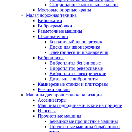
Стационарные консольные краны
Мостовые опорные краны
Малая дорожная техника
Виброкатки
Вибротрамбовки
Разметочные машины
Швонарезчики
Бензиновый швонарезчик
Диски для швонарезчика
Электрический швонарезчик
Виброплиты
Виброплиты бензиновые
Виброплиты реверсивные
Виброплиты электрические
Дизельные виброплиты
Камнерезные станки и плиткорезы
Резчики кровли
Машины для прочистки канализации
Ассенизаторы
Машины гидродинамические на прицепе
Илососы
Прочистные машины
Бензиновые прочистные машины
Прочистные машины барабанного
типа