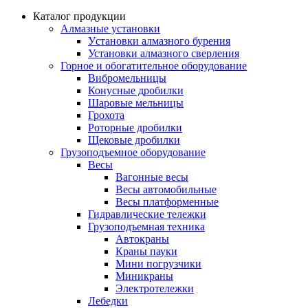
Каталог продукции
Алмазные установки
Уcтановки алмазного бурения
Установки алмазного сверления
Горное и обогатительное оборудование
Вибромельницы
Конусные дробилки
Шаровые мельницы
Грохота
Роторные дробилки
Щековые дробилки
Грузоподъемное оборудование
Весы
Вагонные весы
Весы автомобильные
Весы платформенные
Гидравлические тележки
Грузоподъемная техника
Автокраны
Краны пауки
Мини погрузчики
Миникраны
Электротележки
Лебедки