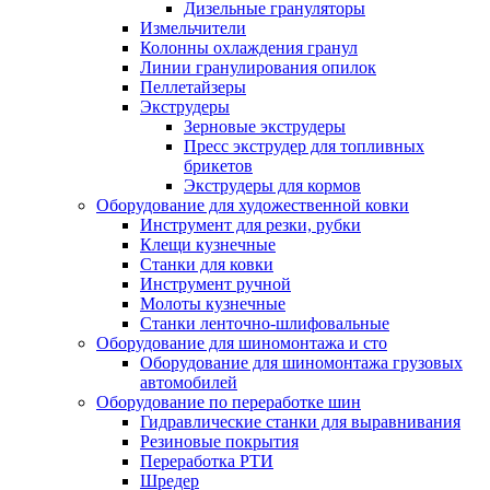
Дизельные грануляторы
Измельчители
Колонны охлаждения гранул
Линии гранулирования опилок
Пеллетайзеры
Экструдеры
Зерновые экструдеры
Пресс экструдер для топливных
брикетов
Экструдеры для кормов
Оборудование для художественной ковки
Инструмент для резки, рубки
Клещи кузнечные
Станки для ковки
Инструмент ручной
Молоты кузнечные
Станки ленточно-шлифовальные
Оборудование для шиномонтажа и сто
Оборудование для шиномонтажа грузовых
автомобилей
Оборудование по переработке шин
Гидравлические станки для выравнивания
Резиновые покрытия
Переработка РТИ
Шредер