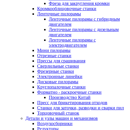
Фреза для закругления кромки
Кромкооблицовочные станки
Ленточные пилорамы
Ленточные пилорамы с гибридным
двигателем
Ленточные пилорамы с дизельным
двигателем
Ленточные пилорамы с
электродвигателем
Мини пилорамы
Отрезные станки
Прессы для сращивания
Сверлильные станки
Фрезерные станки
Электронные линейки
Дисковые пилорамы
Круглопалочные станки
Форматно - раскроечные станки
Производство Китай
Пресс для брикетирования отходов
Станки для заточки, разводки и сварки пил
Торцовочный станок
Детали и узлы машин и механизмов
Воздухосборники
Редукторы