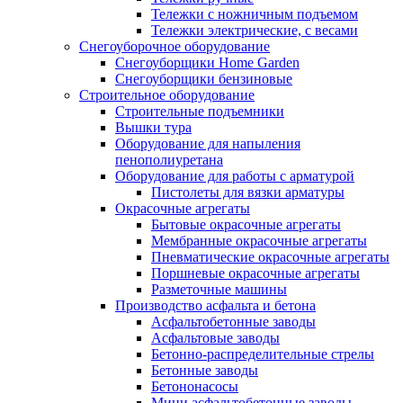
Тележки с ножничным подъемом
Тележки электрические, с весами
Снегоуборочное оборудование
Снегоуборщики Home Garden
Снегоуборщики бензиновые
Строительное оборудование
Cтроительные подъемники
Вышки тура
Оборудование для напыления
пенополиуретана
Оборудование для работы с арматурой
Пистолеты для вязки арматуры
Окрасочные агрегаты
Бытовые окрасочные агрегаты
Мембранные окрасочные агрегаты
Пневматические окрасочные агрегаты
Поршневые окрасочные агрегаты
Разметочные машины
Производство асфальта и бетона
Асфальтобетонные заводы
Асфальтовые заводы
Бетонно-распределительные стрелы
Бетонные заводы
Бетононасосы
Мини асфальтобетонные заводы