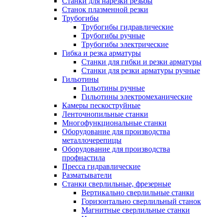
Станки для нарезки резьбы
Станок плазменной резки
Трубогибы
Трубогибы гидравлические
Трубогибы ручные
Трубогибы электрические
Гибка и резка арматуры
Станки для гибки и резки арматуры
Станки для резки арматуры ручные
Гильотины
Гильотины ручные
Гильотины электромеханические
Камеры пескоструйные
Ленточнопильные станки
Многофункциональные станки
Оборудование для производства
металлочерепицы
Оборудование для производства
профнастила
Пресса гидравлические
Разматыватели
Станки сверлильные, фрезерные
Вертикально сверлильные станки
Горизонтально сверлильный станок
Магнитные сверлильные станки