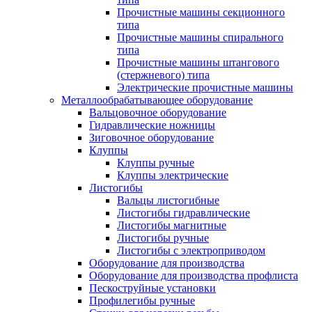
Прочистные машины секционного
типа
Прочистные машины спирального
типа
Прочистные машины штангового
(стержневого) типа
Электрические прочистные машины
Металлообрабатывающее оборудование
Вальцовочное оборудование
Гидравлические ножницы
Зиговочное оборудование
Клуппы
Клуппы ручные
Клуппы электрические
Листогибы
Вальцы листогибные
Листогибы гидравлические
Листогибы магнитные
Листогибы ручные
Листогибы с электроприводом
Оборудование для производства
Оборудование для производства профлиста
Пескоструйные установки
Профилегибы ручные