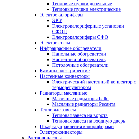
Тепловые пушки дизельные
Тепловые пушки электрические
Электрокалориферы
ЭКУ
Электрокалориферные установки
СФОЦ
Электрокалориферы СФО
Электрокотлы
Инфракрасные обогреватели
Напольные обогреватели
Настенный обогреватель
Потолочные обогреватели
Камины электрические
Настенные конвекторы
Электрический настенный конвектор с
терморегулятором
Радиаторы маслянные
Масляные радиаторы ballu
Масляные радиаторы Ресанта
Тепловые завесы
Тепловая завеса на ворота
Тепловая завеса на входную дверь
Шкафы управления калориферами
Электроконвекторы
Растворонасосы