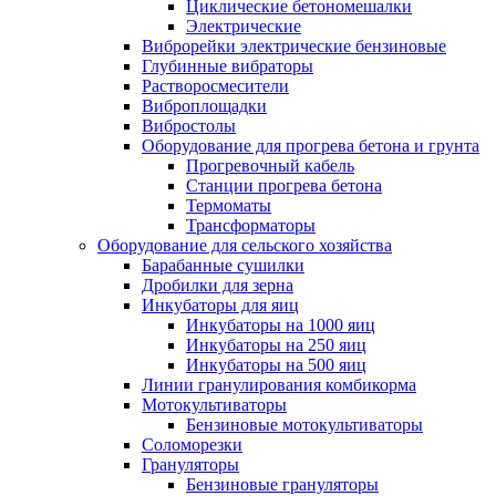
Циклические бетономешалки
Электрические
Виброрейки электрические бензиновые
Глубинные вибраторы
Растворосмесители
Виброплощадки
Вибростолы
Оборудование для прогрева бетона и грунта
Прогревочный кабель
Станции прогрева бетона
Термоматы
Трансформаторы
Оборудование для сельского хозяйства
Барабанные сушилки
Дробилки для зерна
Инкубаторы для яиц
Инкубаторы на 1000 яиц
Инкубаторы на 250 яиц
Инкубаторы на 500 яиц
Линии гранулирования комбикорма
Мотокультиваторы
Бензиновые мотокультиваторы
Соломорезки
Грануляторы
Бензиновые грануляторы