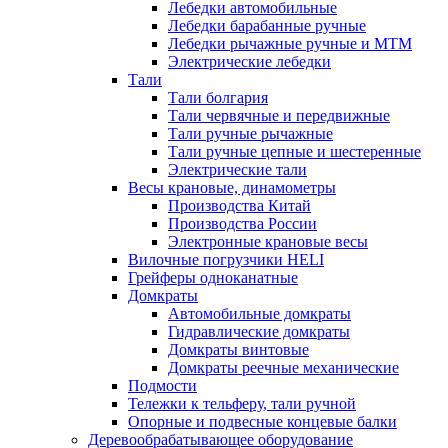
Лебедки автомобильные
Лебедки барабанные ручные
Лебедки рычажные ручные и МТМ
Электрические лебедки
Тали
Тали болгария
Тали червячные и передвижные
Тали ручные рычажные
Тали ручные цепные и шестеренные
Электрические тали
Весы крановые, динамометры
Производства Китай
Производства России
Электронные крановые весы
Вилочные погрузчики HELI
Грейферы одноканатные
Домкраты
Автомобильные домкраты
Гидравлические домкраты
Домкраты винтовые
Домкраты реечные механические
Подмости
Тележки к тельферу, тали ручной
Опорные и подвесные концевые балки
Деревообрабатывающее оборудование