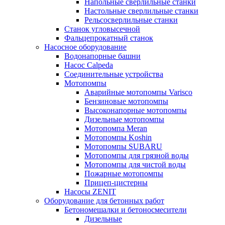
Напольные сверлильные станки
Настольные сверлильные станки
Рельсосверлильные станки
Станок угловысечной
Фальцепрокатный станок
Насосное оборудование
Водонапорные башни
Насос Calpeda
Соединительные устройства
Мотопомпы
Аварийные мотопомпы Varisco
Бензиновые мотопомпы
Высоконапорные мотопомпы
Дизельные мотопомпы
Мотопомпа Meran
Мотопомпы Koshin
Мотопомпы SUBARU
Мотопомпы для грязной воды
Мотопомпы для чистой воды
Пожарные мотопомпы
Прицеп-цистерны
Насосы ZENIT
Оборудование для бетонных работ
Бетономешалки и бетоносмесители
Дизельные