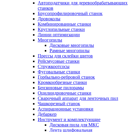
Автоподатчики для деревообрабатывающих
станков
Брусопрофилировочный станок
Дровоколы
Комбинированные станки
Круглопильные станки
Линии оптимизации
Многопилы
Дисковые многопилы
Рамные многопилы
Прессы для склейки щитов
Рейсмусовые станки
Стружкоотсосы
Фуговальные станки
Горбыльно-ребровой станок
Кромкообрезные станки
Бензиновые пилорамы
Оцилиндровочные станки
Сварочный аппарат для ленточных пил
Чашкорезный станок
Аспирационные установки
Дебаркер
Инструмент и комплектующие
Дисковая пила для МКС
Лента шлифовальная