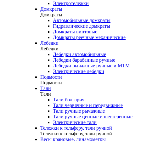
Электротележки
Домкраты
Домкраты
Автомобильные домкраты
Гидравлические домкраты
Домкраты винтовые
Домкраты реечные механические
Лебедки
Лебедки
Лебедки автомобильные
Лебедки барабанные ручные
Лебедки рычажные ручные и МТМ
Электрические лебедки
Подмости
Подмости
Тали
Тали
Тали болгария
Тали червячные и передвижные
Тали ручные рычажные
Тали ручные цепные и шестеренные
Электрические тали
Тележки к тельферу, тали ручной
Тележки к тельферу, тали ручной
Весы крановые, динамометры