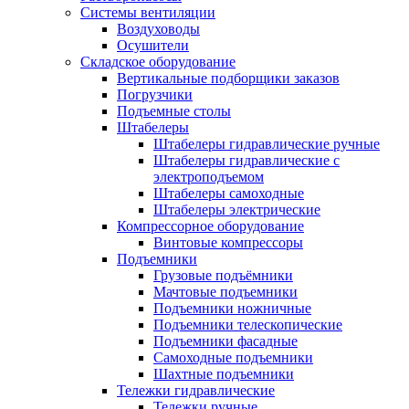
Системы вентиляции
Воздуховоды
Осушители
Складское оборудование
Вертикальные подборщики заказов
Погрузчики
Подъемные столы
Штабелеры
Штабелеры гидравлические ручные
Штабелеры гидравлические с
электроподъемом
Штабелеры самоходные
Штабелеры электрические
Компрессорное оборудование
Винтовые компрессоры
Подъемники
Грузовые подъёмники
Мачтовые подъемники
Подъемники ножничные
Подъемники телескопические
Подъемники фасадные
Самоходные подъемники
Шахтные подъемники
Тележки гидравлические
Тележки ручные