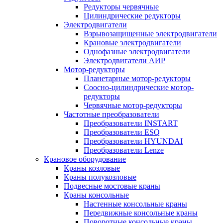
Редукторы червячные
Цилиндрические редукторы
Электродвигатели
Взрывозащищенные электродвигатели
Крановые электродвигатели
Однофазные электродвигатели
Электродвигатели АИР
Мотор-редукторы
Планетарные мотор-редукторы
Соосно-цилиндрические мотор-
редукторы
Червячные мотор-редукторы
Частотные преобразователи
Преобразователи INSTART
Преобразователи ESQ
Преобразователи HYUNDAI
Преобразователи Lenze
Крановое оборудование
Краны козловые
Краны полукозловые
Подвесные мостовые краны
Краны консольные
Настенные консольные краны
Передвижные консольные краны
Поворотные консольные краны