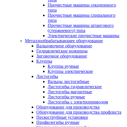
Прочистные машины секционного
типа
Прочистные машины спирального
типа
Прочистные машины штангового
(стержневого) типа
Электрические прочистные машины
Металлообрабатывающее оборудование
Вальцовочное оборудование
Гидравлические ножницы
Зиговочное оборудование
Клуппы
Клуппы ручные
Клуппы электрические
Листогибы
Вальцы листогибные
Листогибы гидравлические
Листогибы магнитные
Листогибы ручные
Листогибы с электроприводом
Оборудование для производства
Оборудование для производства профлиста
Пескоструйные установки
Профилегибы ручные