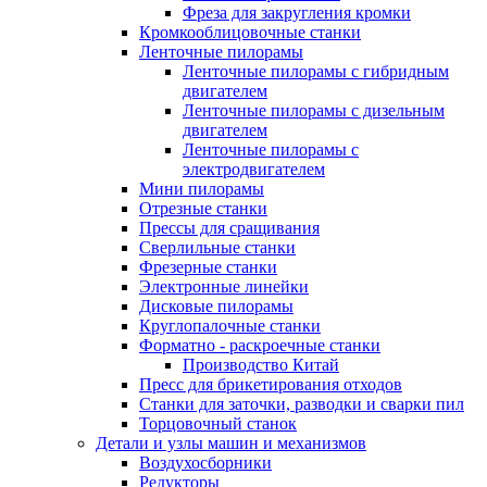
Фреза для закругления кромки
Кромкооблицовочные станки
Ленточные пилорамы
Ленточные пилорамы с гибридным
двигателем
Ленточные пилорамы с дизельным
двигателем
Ленточные пилорамы с
электродвигателем
Мини пилорамы
Отрезные станки
Прессы для сращивания
Сверлильные станки
Фрезерные станки
Электронные линейки
Дисковые пилорамы
Круглопалочные станки
Форматно - раскроечные станки
Производство Китай
Пресс для брикетирования отходов
Станки для заточки, разводки и сварки пил
Торцовочный станок
Детали и узлы машин и механизмов
Воздухосборники
Редукторы