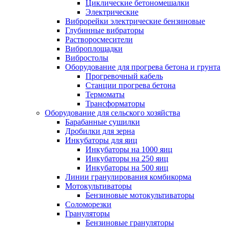
Циклические бетономешалки
Электрические
Виброрейки электрические бензиновые
Глубинные вибраторы
Растворосмесители
Виброплощадки
Вибростолы
Оборудование для прогрева бетона и грунта
Прогревочный кабель
Станции прогрева бетона
Термоматы
Трансформаторы
Оборудование для сельского хозяйства
Барабанные сушилки
Дробилки для зерна
Инкубаторы для яиц
Инкубаторы на 1000 яиц
Инкубаторы на 250 яиц
Инкубаторы на 500 яиц
Линии гранулирования комбикорма
Мотокультиваторы
Бензиновые мотокультиваторы
Соломорезки
Грануляторы
Бензиновые грануляторы