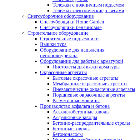
Тележки с ножничным подъемом
Тележки электрические, с весами
Снегоуборочное оборудование
Снегоуборщики Home Garden
Снегоуборщики бензиновые
Строительное оборудование
Cтроительные подъемники
Вышки тура
Оборудование для напыления
пенополиуретана
Оборудование для работы с арматурой
Пистолеты для вязки арматуры
Окрасочные агрегаты
Бытовые окрасочные агрегаты
Мембранные окрасочные агрегаты
Пневматические окрасочные агрегаты
Поршневые окрасочные агрегаты
Разметочные машины
Производство асфальта и бетона
Асфальтобетонные заводы
Асфальтовые заводы
Бетонно-распределительные стрелы
Бетонные заводы
Бетононасосы
Мини асфальтобетонные заводы