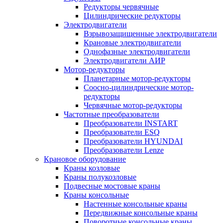
Редукторы червячные
Цилиндрические редукторы
Электродвигатели
Взрывозащищенные электродвигатели
Крановые электродвигатели
Однофазные электродвигатели
Электродвигатели АИР
Мотор-редукторы
Планетарные мотор-редукторы
Соосно-цилиндрические мотор-
редукторы
Червячные мотор-редукторы
Частотные преобразователи
Преобразователи INSTART
Преобразователи ESQ
Преобразователи HYUNDAI
Преобразователи Lenze
Крановое оборудование
Краны козловые
Краны полукозловые
Подвесные мостовые краны
Краны консольные
Настенные консольные краны
Передвижные консольные краны
Поворотные консольные краны