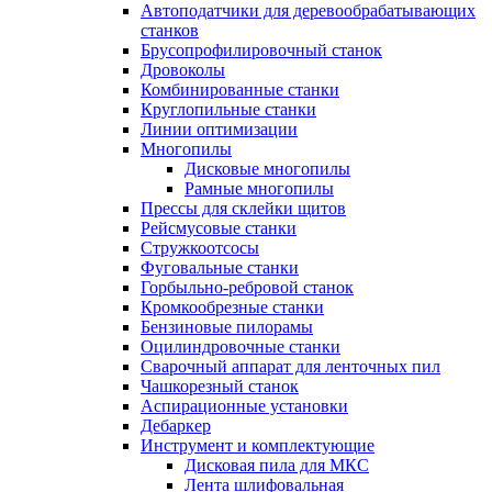
Автоподатчики для деревообрабатывающих
станков
Брусопрофилировочный станок
Дровоколы
Комбинированные станки
Круглопильные станки
Линии оптимизации
Многопилы
Дисковые многопилы
Рамные многопилы
Прессы для склейки щитов
Рейсмусовые станки
Стружкоотсосы
Фуговальные станки
Горбыльно-ребровой станок
Кромкообрезные станки
Бензиновые пилорамы
Оцилиндровочные станки
Сварочный аппарат для ленточных пил
Чашкорезный станок
Аспирационные установки
Дебаркер
Инструмент и комплектующие
Дисковая пила для МКС
Лента шлифовальная