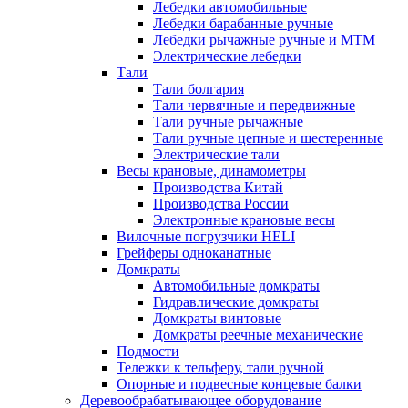
Лебедки автомобильные
Лебедки барабанные ручные
Лебедки рычажные ручные и МТМ
Электрические лебедки
Тали
Тали болгария
Тали червячные и передвижные
Тали ручные рычажные
Тали ручные цепные и шестеренные
Электрические тали
Весы крановые, динамометры
Производства Китай
Производства России
Электронные крановые весы
Вилочные погрузчики HELI
Грейферы одноканатные
Домкраты
Автомобильные домкраты
Гидравлические домкраты
Домкраты винтовые
Домкраты реечные механические
Подмости
Тележки к тельферу, тали ручной
Опорные и подвесные концевые балки
Деревообрабатывающее оборудование