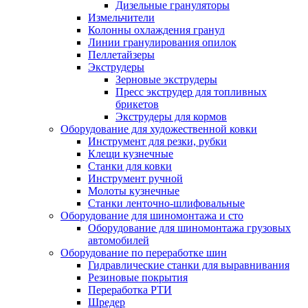
Дизельные грануляторы
Измельчители
Колонны охлаждения гранул
Линии гранулирования опилок
Пеллетайзеры
Экструдеры
Зерновые экструдеры
Пресс экструдер для топливных
брикетов
Экструдеры для кормов
Оборудование для художественной ковки
Инструмент для резки, рубки
Клещи кузнечные
Станки для ковки
Инструмент ручной
Молоты кузнечные
Станки ленточно-шлифовальные
Оборудование для шиномонтажа и сто
Оборудование для шиномонтажа грузовых
автомобилей
Оборудование по переработке шин
Гидравлические станки для выравнивания
Резиновые покрытия
Переработка РТИ
Шредер