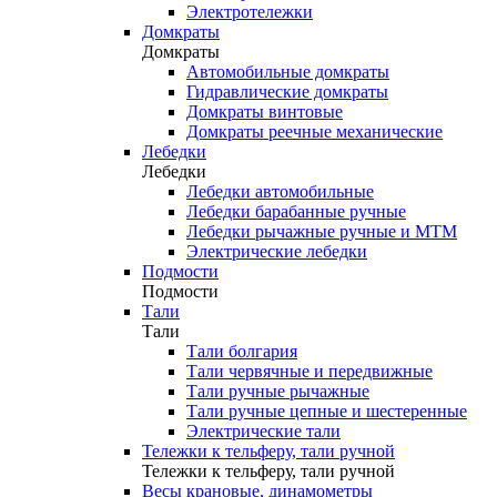
Электротележки
Домкраты
Домкраты
Автомобильные домкраты
Гидравлические домкраты
Домкраты винтовые
Домкраты реечные механические
Лебедки
Лебедки
Лебедки автомобильные
Лебедки барабанные ручные
Лебедки рычажные ручные и МТМ
Электрические лебедки
Подмости
Подмости
Тали
Тали
Тали болгария
Тали червячные и передвижные
Тали ручные рычажные
Тали ручные цепные и шестеренные
Электрические тали
Тележки к тельферу, тали ручной
Тележки к тельферу, тали ручной
Весы крановые, динамометры