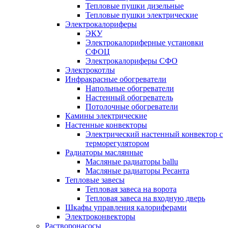
Тепловые пушки дизельные
Тепловые пушки электрические
Электрокалориферы
ЭКУ
Электрокалориферные установки
СФОЦ
Электрокалориферы СФО
Электрокотлы
Инфракрасные обогреватели
Напольные обогреватели
Настенный обогреватель
Потолочные обогреватели
Камины электрические
Настенные конвекторы
Электрический настенный конвектор с
терморегулятором
Радиаторы маслянные
Масляные радиаторы ballu
Масляные радиаторы Ресанта
Тепловые завесы
Тепловая завеса на ворота
Тепловая завеса на входную дверь
Шкафы управления калориферами
Электроконвекторы
Растворонасосы