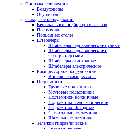
Системы вентиляции
Воздуховоды
Осушители
Складское оборудование
Вертикальные подборщики заказов
Погрузчики
Подъемные столы
Штабелеры
Штабелеры гидравлические ручные
Штабелеры гидравлические с
электроподъемом
Штабелеры самоходные
Штабелеры электрические
Компрессорное оборудование
Винтовые компрессоры
Подъемники
Грузовые подъёмники
Мачтовые подъемники
Подъемники ножничные
Подъемники телескопические
Подъемники фасадные
Самоходные подъемники
Шахтные подъемники
Тележки гидравлические
Тележки ручные