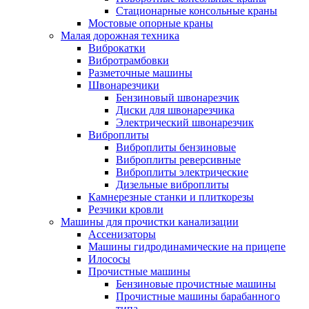
Стационарные консольные краны
Мостовые опорные краны
Малая дорожная техника
Виброкатки
Вибротрамбовки
Разметочные машины
Швонарезчики
Бензиновый швонарезчик
Диски для швонарезчика
Электрический швонарезчик
Виброплиты
Виброплиты бензиновые
Виброплиты реверсивные
Виброплиты электрические
Дизельные виброплиты
Камнерезные станки и плиткорезы
Резчики кровли
Машины для прочистки канализации
Ассенизаторы
Машины гидродинамические на прицепе
Илососы
Прочистные машины
Бензиновые прочистные машины
Прочистные машины барабанного
типа