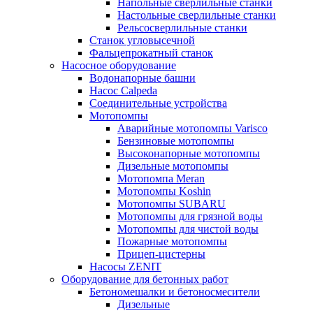
Напольные сверлильные станки
Настольные сверлильные станки
Рельсосверлильные станки
Станок угловысечной
Фальцепрокатный станок
Насосное оборудование
Водонапорные башни
Насос Calpeda
Соединительные устройства
Мотопомпы
Аварийные мотопомпы Varisco
Бензиновые мотопомпы
Высоконапорные мотопомпы
Дизельные мотопомпы
Мотопомпа Meran
Мотопомпы Koshin
Мотопомпы SUBARU
Мотопомпы для грязной воды
Мотопомпы для чистой воды
Пожарные мотопомпы
Прицеп-цистерны
Насосы ZENIT
Оборудование для бетонных работ
Бетономешалки и бетоносмесители
Дизельные