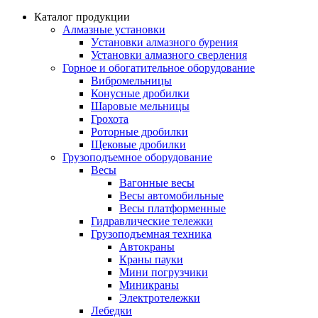
Каталог продукции
Алмазные установки
Уcтановки алмазного бурения
Установки алмазного сверления
Горное и обогатительное оборудование
Вибромельницы
Конусные дробилки
Шаровые мельницы
Грохота
Роторные дробилки
Щековые дробилки
Грузоподъемное оборудование
Весы
Вагонные весы
Весы автомобильные
Весы платформенные
Гидравлические тележки
Грузоподъемная техника
Автокраны
Краны пауки
Мини погрузчики
Миникраны
Электротележки
Лебедки