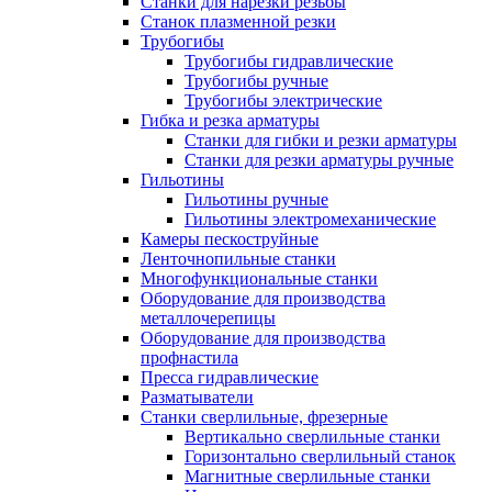
Станки для нарезки резьбы
Станок плазменной резки
Трубогибы
Трубогибы гидравлические
Трубогибы ручные
Трубогибы электрические
Гибка и резка арматуры
Станки для гибки и резки арматуры
Станки для резки арматуры ручные
Гильотины
Гильотины ручные
Гильотины электромеханические
Камеры пескоструйные
Ленточнопильные станки
Многофункциональные станки
Оборудование для производства
металлочерепицы
Оборудование для производства
профнастила
Пресса гидравлические
Разматыватели
Станки сверлильные, фрезерные
Вертикально сверлильные станки
Горизонтально сверлильный станок
Магнитные сверлильные станки