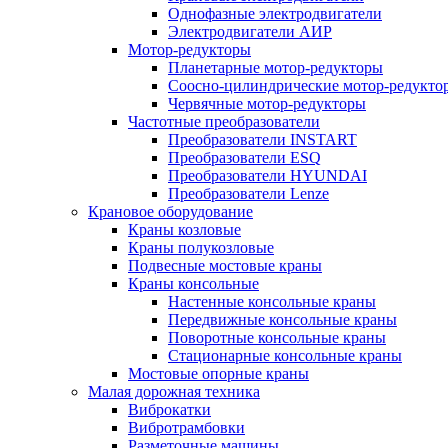
Однофазные электродвигатели
Электродвигатели АИР
Мотор-редукторы
Планетарные мотор-редукторы
Соосно-цилиндрические мотор-редукто
Червячные мотор-редукторы
Частотные преобразователи
Преобразователи INSTART
Преобразователи ESQ
Преобразователи HYUNDAI
Преобразователи Lenze
Крановое оборудование
Краны козловые
Краны полукозловые
Подвесные мостовые краны
Краны консольные
Настенные консольные краны
Передвижные консольные краны
Поворотные консольные краны
Стационарные консольные краны
Мостовые опорные краны
Малая дорожная техника
Виброкатки
Вибротрамбовки
Разметочные машины