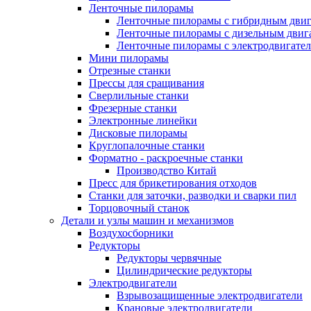
Ленточные пилорамы
Ленточные пилорамы с гибридным двиг
Ленточные пилорамы с дизельным двиг
Ленточные пилорамы с электродвигате
Мини пилорамы
Отрезные станки
Прессы для сращивания
Сверлильные станки
Фрезерные станки
Электронные линейки
Дисковые пилорамы
Круглопалочные станки
Форматно - раскроечные станки
Производство Китай
Пресс для брикетирования отходов
Станки для заточки, разводки и сварки пил
Торцовочный станок
Детали и узлы машин и механизмов
Воздухосборники
Редукторы
Редукторы червячные
Цилиндрические редукторы
Электродвигатели
Взрывозащищенные электродвигатели
Крановые электродвигатели