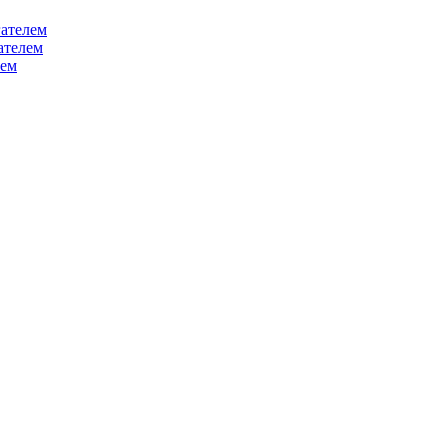
ателем
ателем
лем