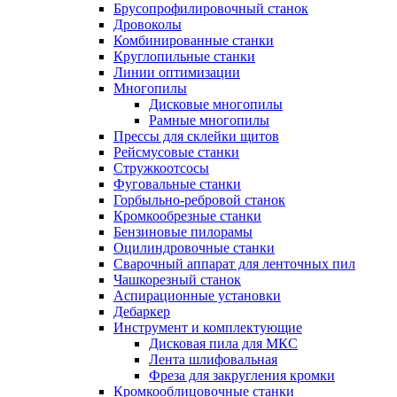
Брусопрофилировочный станок
Дровоколы
Комбинированные станки
Круглопильные станки
Линии оптимизации
Многопилы
Дисковые многопилы
Рамные многопилы
Прессы для склейки щитов
Рейсмусовые станки
Стружкоотсосы
Фуговальные станки
Горбыльно-ребровой станок
Кромкообрезные станки
Бензиновые пилорамы
Оцилиндровочные станки
Сварочный аппарат для ленточных пил
Чашкорезный станок
Аспирационные установки
Дебаркер
Инструмент и комплектующие
Дисковая пила для МКС
Лента шлифовальная
Фреза для закругления кромки
Кромкооблицовочные станки