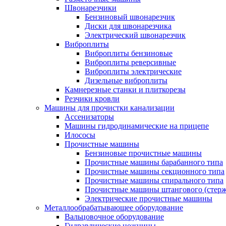
Швонарезчики
Бензиновый швонарезчик
Диски для швонарезчика
Электрический швонарезчик
Виброплиты
Виброплиты бензиновые
Виброплиты реверсивные
Виброплиты электрические
Дизельные виброплиты
Камнерезные станки и плиткорезы
Резчики кровли
Машины для прочистки канализации
Ассенизаторы
Машины гидродинамические на прицепе
Илососы
Прочистные машины
Бензиновые прочистные машины
Прочистные машины барабанного типа
Прочистные машины секционного типа
Прочистные машины спирального типа
Прочистные машины штангового (стерж
Электрические прочистные машины
Металлообрабатывающее оборудование
Вальцовочное оборудование
Гидравлические ножницы