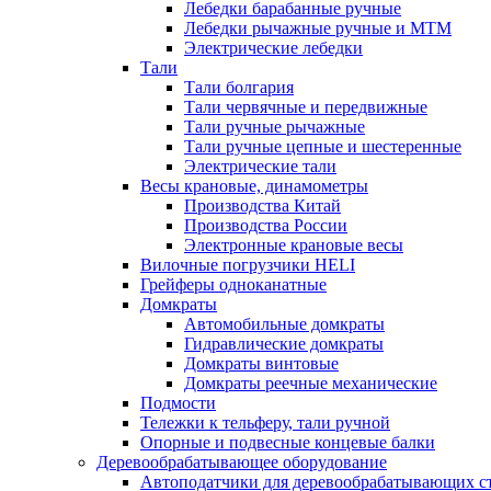
Лебедки барабанные ручные
Лебедки рычажные ручные и МТМ
Электрические лебедки
Тали
Тали болгария
Тали червячные и передвижные
Тали ручные рычажные
Тали ручные цепные и шестеренные
Электрические тали
Весы крановые, динамометры
Производства Китай
Производства России
Электронные крановые весы
Вилочные погрузчики HELI
Грейферы одноканатные
Домкраты
Автомобильные домкраты
Гидравлические домкраты
Домкраты винтовые
Домкраты реечные механические
Подмости
Тележки к тельферу, тали ручной
Опорные и подвесные концевые балки
Деревообрабатывающее оборудование
Автоподатчики для деревообрабатывающих с