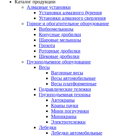
Каталог продукции
Алмазные установки
Уcтановки алмазного бурения
Установки алмазного сверления
Горное и обогатительное оборудование
Вибромельницы
Конусные дробилки
Шаровые мельницы
Грохота
Роторные дробилки
Щековые дробилки
Грузоподъемное оборудование
Весы
Вагонные весы
Весы автомобильные
Весы платформенные
Гидравлические тележки
Грузоподъемная техника
Автокраны
Краны пауки
Мини погрузчики
Миникраны
Электротележки
Лебедки
Лебедки автомобильные