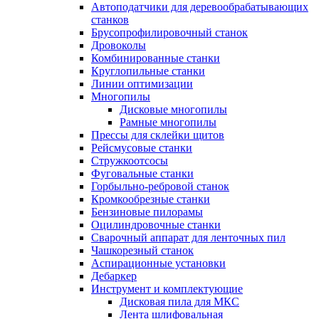
Автоподатчики для деревообрабатывающих
станков
Брусопрофилировочный станок
Дровоколы
Комбинированные станки
Круглопильные станки
Линии оптимизации
Многопилы
Дисковые многопилы
Рамные многопилы
Прессы для склейки щитов
Рейсмусовые станки
Стружкоотсосы
Фуговальные станки
Горбыльно-ребровой станок
Кромкообрезные станки
Бензиновые пилорамы
Оцилиндровочные станки
Сварочный аппарат для ленточных пил
Чашкорезный станок
Аспирационные установки
Дебаркер
Инструмент и комплектующие
Дисковая пила для МКС
Лента шлифовальная