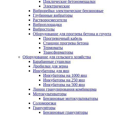
Циклические бетономешалки
Электрические
Виброрейки электрические бензиновые
Глубинные вибраторы
Растворосмесители
Виброплощадки
Вибростолы
Оборудование для прогрева бетона и грунта
Прогревочный кабель
Станции прогрева бетона
Термоматы
Трансформаторы
Оборудование для сельского хозяйства
Барабанные сушилки
Дробилки для зерна
Инкубаторы для яиц
Инкубаторы на 1000 яиц
Инкубаторы на 250 яиц
Инкубаторы на 500 яиц
Линии гранулирования комбикорма
Мотокультиваторы
Бензиновые мотокультиваторы
Соломорезки
Грануляторы
Бензиновые грануляторы