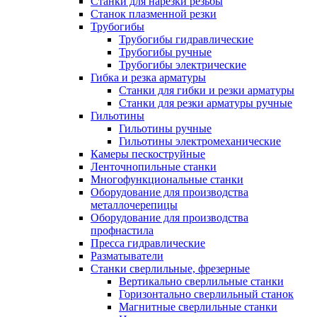
Станки для нарезки резьбы
Станок плазменной резки
Трубогибы
Трубогибы гидравлические
Трубогибы ручные
Трубогибы электрические
Гибка и резка арматуры
Станки для гибки и резки арматуры
Станки для резки арматуры ручные
Гильотины
Гильотины ручные
Гильотины электромеханические
Камеры пескоструйные
Ленточнопильные станки
Многофункциональные станки
Оборудование для производства
металлочерепицы
Оборудование для производства
профнастила
Пресса гидравлические
Разматыватели
Станки сверлильные, фрезерные
Вертикально сверлильные станки
Горизонтально сверлильный станок
Магнитные сверлильные станки