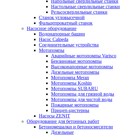
Напольные сверлильные станки
Настольные сверлильные станки
Рельсосверлильные станки
Станок угловысечной
Фальцепрокатный станок
Насосное оборудование
Водонапорные башни
Насос Calpeda
Соединительные устройства
Мотопомпы
Аварийные мотопомпы Varisco
Бензиновые мотопомпы
Высоконапорные мотопомпы
Дизельные мотопомпы
Мотопомпа Meran
Мотопомпы Koshin
Мотопомпы SUBARU
Мотопомпы для грязной воды
Мотопомпы для чистой воды
Пожарные мотопомпы
Прицеп-цистерны
Насосы ZENIT
Оборудование для бетонных работ
Бетономешалки и бетоносмесители
Дизельные