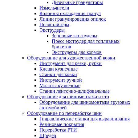
Дизельные грануляторы
Измельчители
Колонны охлаждения гранул
Линии гранулирования опилок
Пеллетайзеры
Экструдеры
Зерновые экструдеры
Пресс экструдер для топливных
брикетов
Экструдеры для кормов
Оборудование для художественной ковки
Инструмент для резки, рубки
Клещи кузнечные
Станки для ковки
Инструмент ручной
Молоты кузнечные
Станки ленточно-шлифовальные
Оборудование для шиномонтажа и сто
Оборудование для шиномонтажа грузовых
автомобилей
Оборудование по переработке шин
Гидравлические станки для выравнивания
Резиновые покрытия
Переработка РТИ
Шредер