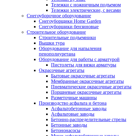
Тележки с ножничным подъемом
Тележки электрические, с весами
Снегоуборочное оборудование
Снегоуборщики Home Garden
Снегоуборщики бензиновые
Строительное оборудование
Cтроительные подъемники
Вышки тура
Оборудование для напыления
пенополиуретана
Оборудование для работы с арматурой
Пистолеты для вязки арматуры
Окрасочные агрегаты
Бытовые окрасочные агрегаты
Мембранные окрасочные агрегаты
Пневматические окрасочные агрегаты
Поршневые окрасочные агрегаты
Разметочные машины
Производство асфальта и бетона
Асфальтобетонные заводы
Асфальтовые заводы
Бетонно-распределительные стрелы
Бетонные заводы
Бетононасосы
Мини асфальтобетонные заводы