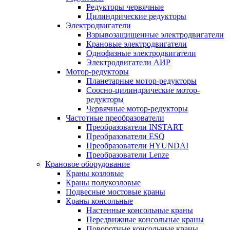
Редукторы червячные
Цилиндрические редукторы
Электродвигатели
Взрывозащищенные электродвигатели
Крановые электродвигатели
Однофазные электродвигатели
Электродвигатели АИР
Мотор-редукторы
Планетарные мотор-редукторы
Соосно-цилиндрические мотор-
редукторы
Червячные мотор-редукторы
Частотные преобразователи
Преобразователи INSTART
Преобразователи ESQ
Преобразователи HYUNDAI
Преобразователи Lenze
Крановое оборудование
Краны козловые
Краны полукозловые
Подвесные мостовые краны
Краны консольные
Настенные консольные краны
Передвижные консольные краны
Поворотные консольные краны