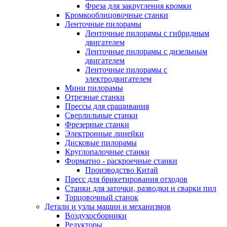
Фреза для закругления кромки
Кромкооблицовочные станки
Ленточные пилорамы
Ленточные пилорамы с гибридным
двигателем
Ленточные пилорамы с дизельным
двигателем
Ленточные пилорамы с
электродвигателем
Мини пилорамы
Отрезные станки
Прессы для сращивания
Сверлильные станки
Фрезерные станки
Электронные линейки
Дисковые пилорамы
Круглопалочные станки
Форматно - раскроечные станки
Производство Китай
Пресс для брикетирования отходов
Станки для заточки, разводки и сварки пил
Торцовочный станок
Детали и узлы машин и механизмов
Воздухосборники
Редукторы