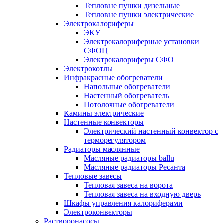
Тепловые пушки дизельные
Тепловые пушки электрические
Электрокалориферы
ЭКУ
Электрокалориферные установки
СФОЦ
Электрокалориферы СФО
Электрокотлы
Инфракрасные обогреватели
Напольные обогреватели
Настенный обогреватель
Потолочные обогреватели
Камины электрические
Настенные конвекторы
Электрический настенный конвектор с
терморегулятором
Радиаторы маслянные
Масляные радиаторы ballu
Масляные радиаторы Ресанта
Тепловые завесы
Тепловая завеса на ворота
Тепловая завеса на входную дверь
Шкафы управления калориферами
Электроконвекторы
Растворонасосы