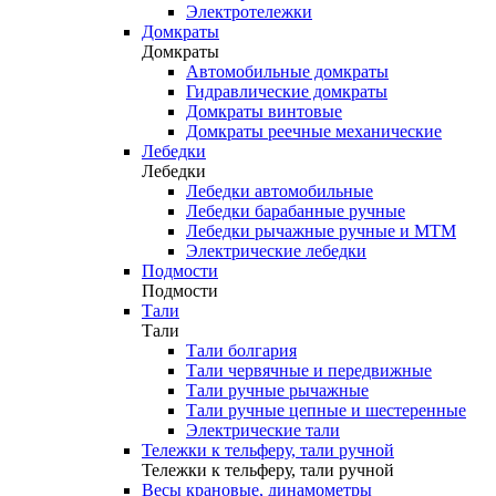
Электротележки
Домкраты
Домкраты
Автомобильные домкраты
Гидравлические домкраты
Домкраты винтовые
Домкраты реечные механические
Лебедки
Лебедки
Лебедки автомобильные
Лебедки барабанные ручные
Лебедки рычажные ручные и МТМ
Электрические лебедки
Подмости
Подмости
Тали
Тали
Тали болгария
Тали червячные и передвижные
Тали ручные рычажные
Тали ручные цепные и шестеренные
Электрические тали
Тележки к тельферу, тали ручной
Тележки к тельферу, тали ручной
Весы крановые, динамометры