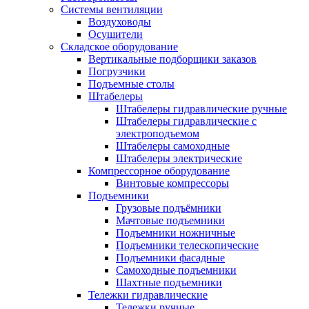
Системы вентиляции
Воздуховоды
Осушители
Складское оборудование
Вертикальные подборщики заказов
Погрузчики
Подъемные столы
Штабелеры
Штабелеры гидравлические ручные
Штабелеры гидравлические с
электроподъемом
Штабелеры самоходные
Штабелеры электрические
Компрессорное оборудование
Винтовые компрессоры
Подъемники
Грузовые подъёмники
Мачтовые подъемники
Подъемники ножничные
Подъемники телескопические
Подъемники фасадные
Самоходные подъемники
Шахтные подъемники
Тележки гидравлические
Тележки ручные