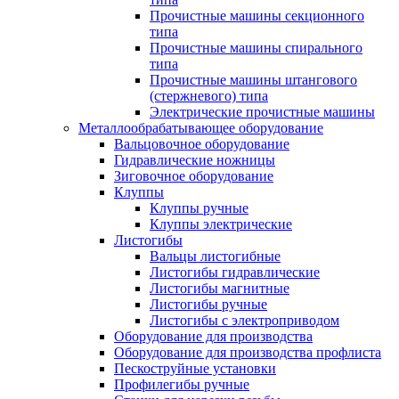
Прочистные машины секционного
типа
Прочистные машины спирального
типа
Прочистные машины штангового
(стержневого) типа
Электрические прочистные машины
Металлообрабатывающее оборудование
Вальцовочное оборудование
Гидравлические ножницы
Зиговочное оборудование
Клуппы
Клуппы ручные
Клуппы электрические
Листогибы
Вальцы листогибные
Листогибы гидравлические
Листогибы магнитные
Листогибы ручные
Листогибы с электроприводом
Оборудование для производства
Оборудование для производства профлиста
Пескоструйные установки
Профилегибы ручные