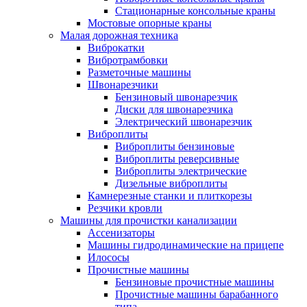
Стационарные консольные краны
Мостовые опорные краны
Малая дорожная техника
Виброкатки
Вибротрамбовки
Разметочные машины
Швонарезчики
Бензиновый швонарезчик
Диски для швонарезчика
Электрический швонарезчик
Виброплиты
Виброплиты бензиновые
Виброплиты реверсивные
Виброплиты электрические
Дизельные виброплиты
Камнерезные станки и плиткорезы
Резчики кровли
Машины для прочистки канализации
Ассенизаторы
Машины гидродинамические на прицепе
Илососы
Прочистные машины
Бензиновые прочистные машины
Прочистные машины барабанного
типа