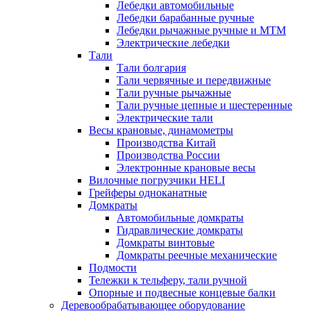
Лебедки автомобильные
Лебедки барабанные ручные
Лебедки рычажные ручные и МТМ
Электрические лебедки
Тали
Тали болгария
Тали червячные и передвижные
Тали ручные рычажные
Тали ручные цепные и шестеренные
Электрические тали
Весы крановые, динамометры
Производства Китай
Производства России
Электронные крановые весы
Вилочные погрузчики HELI
Грейферы одноканатные
Домкраты
Автомобильные домкраты
Гидравлические домкраты
Домкраты винтовые
Домкраты реечные механические
Подмости
Тележки к тельферу, тали ручной
Опорные и подвесные концевые балки
Деревообрабатывающее оборудование