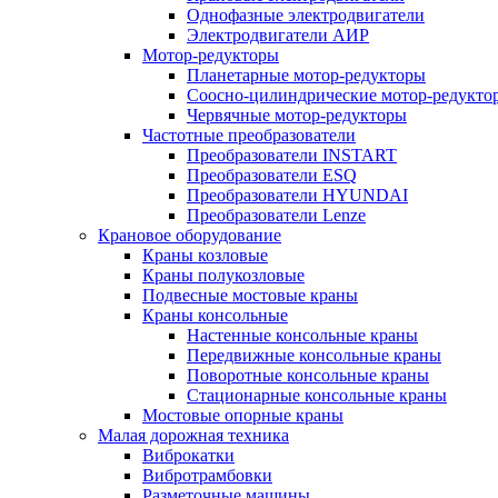
Однофазные электродвигатели
Электродвигатели АИР
Мотор-редукторы
Планетарные мотор-редукторы
Соосно-цилиндрические мотор-редукто
Червячные мотор-редукторы
Частотные преобразователи
Преобразователи INSTART
Преобразователи ESQ
Преобразователи HYUNDAI
Преобразователи Lenze
Крановое оборудование
Краны козловые
Краны полукозловые
Подвесные мостовые краны
Краны консольные
Настенные консольные краны
Передвижные консольные краны
Поворотные консольные краны
Стационарные консольные краны
Мостовые опорные краны
Малая дорожная техника
Виброкатки
Вибротрамбовки
Разметочные машины