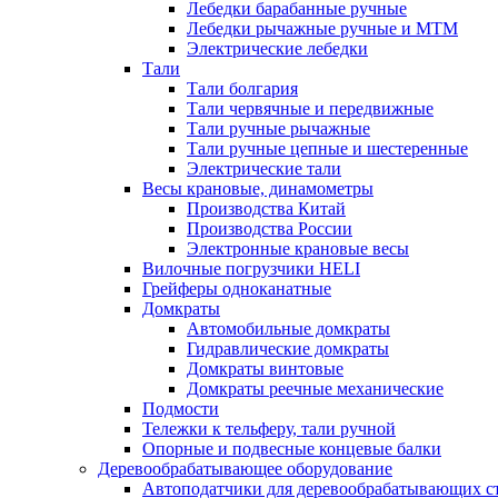
Лебедки барабанные ручные
Лебедки рычажные ручные и МТМ
Электрические лебедки
Тали
Тали болгария
Тали червячные и передвижные
Тали ручные рычажные
Тали ручные цепные и шестеренные
Электрические тали
Весы крановые, динамометры
Производства Китай
Производства России
Электронные крановые весы
Вилочные погрузчики HELI
Грейферы одноканатные
Домкраты
Автомобильные домкраты
Гидравлические домкраты
Домкраты винтовые
Домкраты реечные механические
Подмости
Тележки к тельферу, тали ручной
Опорные и подвесные концевые балки
Деревообрабатывающее оборудование
Автоподатчики для деревообрабатывающих с