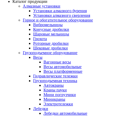
Каталог продукции
Алмазные установки
Уcтановки алмазного бурения
Установки алмазного сверления
Горное и обогатительное оборудование
Вибромельницы
Конусные дробилки
Шаровые мельницы
Грохота
Роторные дробилки
Щековые дробилки
Грузоподъемное оборудование
Весы
Вагонные весы
Весы автомобильные
Весы платформенные
Гидравлические тележки
Грузоподъемная техника
Автокраны
Краны пауки
Мини погрузчики
Миникраны
Электротележки
Лебедки
Лебедки автомобильные