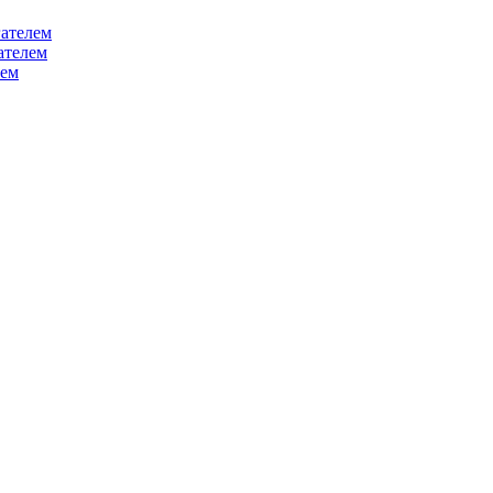
ателем
ателем
лем