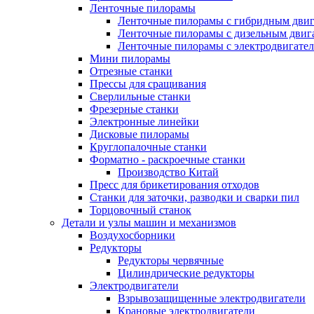
Ленточные пилорамы
Ленточные пилорамы с гибридным двиг
Ленточные пилорамы с дизельным двиг
Ленточные пилорамы с электродвигате
Мини пилорамы
Отрезные станки
Прессы для сращивания
Сверлильные станки
Фрезерные станки
Электронные линейки
Дисковые пилорамы
Круглопалочные станки
Форматно - раскроечные станки
Производство Китай
Пресс для брикетирования отходов
Станки для заточки, разводки и сварки пил
Торцовочный станок
Детали и узлы машин и механизмов
Воздухосборники
Редукторы
Редукторы червячные
Цилиндрические редукторы
Электродвигатели
Взрывозащищенные электродвигатели
Крановые электродвигатели