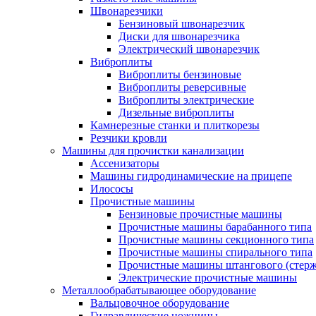
Швонарезчики
Бензиновый швонарезчик
Диски для швонарезчика
Электрический швонарезчик
Виброплиты
Виброплиты бензиновые
Виброплиты реверсивные
Виброплиты электрические
Дизельные виброплиты
Камнерезные станки и плиткорезы
Резчики кровли
Машины для прочистки канализации
Ассенизаторы
Машины гидродинамические на прицепе
Илососы
Прочистные машины
Бензиновые прочистные машины
Прочистные машины барабанного типа
Прочистные машины секционного типа
Прочистные машины спирального типа
Прочистные машины штангового (стерж
Электрические прочистные машины
Металлообрабатывающее оборудование
Вальцовочное оборудование
Гидравлические ножницы