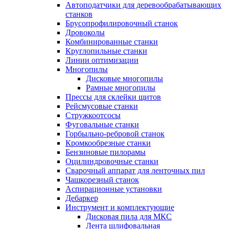
Автоподатчики для деревообрабатывающих
станков
Брусопрофилировочный станок
Дровоколы
Комбинированные станки
Круглопильные станки
Линии оптимизации
Многопилы
Дисковые многопилы
Рамные многопилы
Прессы для склейки щитов
Рейсмусовые станки
Стружкоотсосы
Фуговальные станки
Горбыльно-ребровой станок
Кромкообрезные станки
Бензиновые пилорамы
Оцилиндровочные станки
Сварочный аппарат для ленточных пил
Чашкорезный станок
Аспирационные установки
Дебаркер
Инструмент и комплектующие
Дисковая пила для МКС
Лента шлифовальная