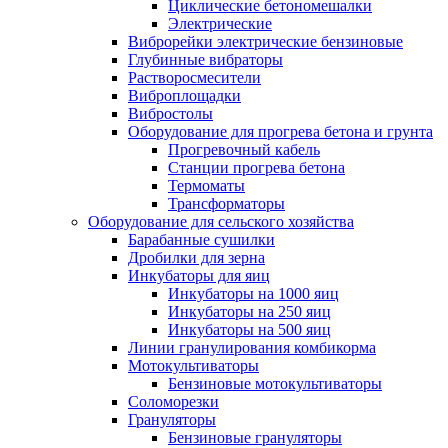
Циклические бетономешалки
Электрические
Виброрейки электрические бензиновые
Глубинные вибраторы
Растворосмесители
Виброплощадки
Вибростолы
Оборудование для прогрева бетона и грунта
Прогревочный кабель
Станции прогрева бетона
Термоматы
Трансформаторы
Оборудование для сельского хозяйства
Барабанные сушилки
Дробилки для зерна
Инкубаторы для яиц
Инкубаторы на 1000 яиц
Инкубаторы на 250 яиц
Инкубаторы на 500 яиц
Линии гранулирования комбикорма
Мотокультиваторы
Бензиновые мотокультиваторы
Соломорезки
Грануляторы
Бензиновые грануляторы