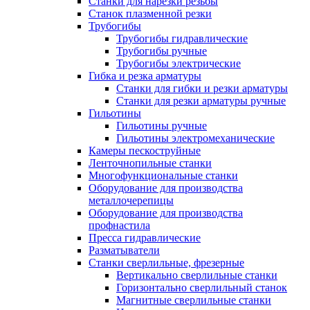
Станки для нарезки резьбы
Станок плазменной резки
Трубогибы
Трубогибы гидравлические
Трубогибы ручные
Трубогибы электрические
Гибка и резка арматуры
Станки для гибки и резки арматуры
Станки для резки арматуры ручные
Гильотины
Гильотины ручные
Гильотины электромеханические
Камеры пескоструйные
Ленточнопильные станки
Многофункциональные станки
Оборудование для производства
металлочерепицы
Оборудование для производства
профнастила
Пресса гидравлические
Разматыватели
Станки сверлильные, фрезерные
Вертикально сверлильные станки
Горизонтально сверлильный станок
Магнитные сверлильные станки