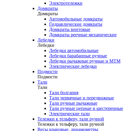
Электротележки
Домкраты
Домкраты
Автомобильные домкраты
Гидравлические домкраты
Домкраты винтовые
Домкраты реечные механические
Лебедки
Лебедки
Лебедки автомобильные
Лебедки барабанные ручные
Лебедки рычажные ручные и МТМ
Электрические лебедки
Подмости
Подмости
Тали
Тали
Тали болгария
Тали червячные и передвижные
Тали ручные рычажные
Тали ручные цепные и шестеренные
Электрические тали
Тележки к тельферу, тали ручной
Тележки к тельферу, тали ручной
Весы крановые, динамометры