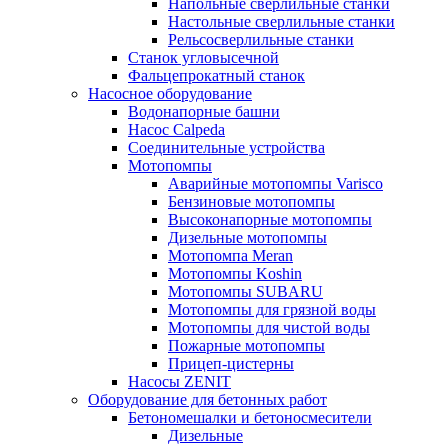
Напольные сверлильные станки
Настольные сверлильные станки
Рельсосверлильные станки
Станок угловысечной
Фальцепрокатный станок
Насосное оборудование
Водонапорные башни
Насос Calpeda
Соединительные устройства
Мотопомпы
Аварийные мотопомпы Varisco
Бензиновые мотопомпы
Высоконапорные мотопомпы
Дизельные мотопомпы
Мотопомпа Meran
Мотопомпы Koshin
Мотопомпы SUBARU
Мотопомпы для грязной воды
Мотопомпы для чистой воды
Пожарные мотопомпы
Прицеп-цистерны
Насосы ZENIT
Оборудование для бетонных работ
Бетономешалки и бетоносмесители
Дизельные