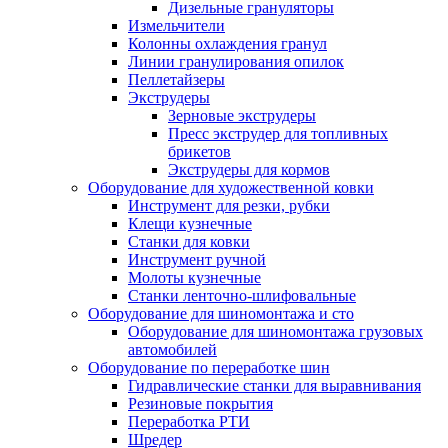
Дизельные грануляторы
Измельчители
Колонны охлаждения гранул
Линии гранулирования опилок
Пеллетайзеры
Экструдеры
Зерновые экструдеры
Пресс экструдер для топливных
брикетов
Экструдеры для кормов
Оборудование для художественной ковки
Инструмент для резки, рубки
Клещи кузнечные
Станки для ковки
Инструмент ручной
Молоты кузнечные
Станки ленточно-шлифовальные
Оборудование для шиномонтажа и сто
Оборудование для шиномонтажа грузовых
автомобилей
Оборудование по переработке шин
Гидравлические станки для выравнивания
Резиновые покрытия
Переработка РТИ
Шредер