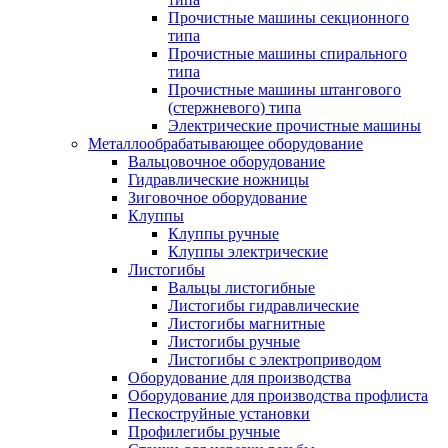
Прочистные машины секционного
типа
Прочистные машины спирального
типа
Прочистные машины штангового
(стержневого) типа
Электрические прочистные машины
Металлообрабатывающее оборудование
Вальцовочное оборудование
Гидравлические ножницы
Зиговочное оборудование
Клуппы
Клуппы ручные
Клуппы электрические
Листогибы
Вальцы листогибные
Листогибы гидравлические
Листогибы магнитные
Листогибы ручные
Листогибы с электроприводом
Оборудование для производства
Оборудование для производства профлиста
Пескоструйные установки
Профилегибы ручные