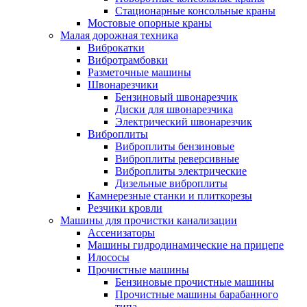
Стационарные консольные краны
Мостовые опорные краны
Малая дорожная техника
Виброкатки
Вибротрамбовки
Разметочные машины
Швонарезчики
Бензиновый швонарезчик
Диски для швонарезчика
Электрический швонарезчик
Виброплиты
Виброплиты бензиновые
Виброплиты реверсивные
Виброплиты электрические
Дизельные виброплиты
Камнерезные станки и плиткорезы
Резчики кровли
Машины для прочистки канализации
Ассенизаторы
Машины гидродинамические на прицепе
Илососы
Прочистные машины
Бензиновые прочистные машины
Прочистные машины барабанного
типа