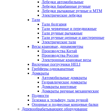
Лебедки автомобильные
Лебедки барабанные ручные
Лебедки рычажные ручные и МТМ
Электрические лебедки
Тали
Тали болгария
Тали червячные и передвижные
Тали ручные рычажные
Тали ручные цепные и шестеренные
Электрические тали
Весы крановые, динамометры
Производства Китай
Производства России
Электронные крановые весы
Вилочные погрузчики HELI
Грейферы одноканатные
Домкраты
Автомобильные домкраты
Гидравлические домкраты
Домкраты винтовые
Домкраты реечные механические
Подмости
Тележки к тельферу, тали ручной
Опорные и подвесные концевые балки
Деревообрабатывающее оборудование