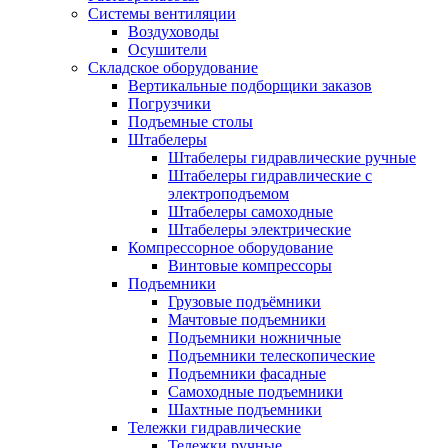
Системы вентиляции
Воздуховоды
Осушители
Складское оборудование
Вертикальные подборщики заказов
Погрузчики
Подъемные столы
Штабелеры
Штабелеры гидравлические ручные
Штабелеры гидравлические с
электроподъемом
Штабелеры самоходные
Штабелеры электрические
Компрессорное оборудование
Винтовые компрессоры
Подъемники
Грузовые подъёмники
Мачтовые подъемники
Подъемники ножничные
Подъемники телескопические
Подъемники фасадные
Самоходные подъемники
Шахтные подъемники
Тележки гидравлические
Тележки ручные