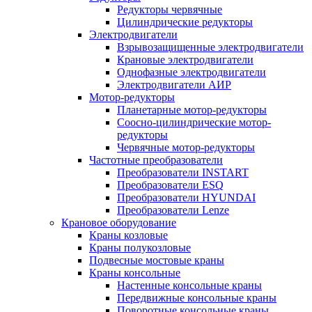
Редукторы червячные
Цилиндрические редукторы
Электродвигатели
Взрывозащищенные электродвигатели
Крановые электродвигатели
Однофазные электродвигатели
Электродвигатели АИР
Мотор-редукторы
Планетарные мотор-редукторы
Соосно-цилиндрические мотор-
редукторы
Червячные мотор-редукторы
Частотные преобразователи
Преобразователи INSTART
Преобразователи ESQ
Преобразователи HYUNDAI
Преобразователи Lenze
Крановое оборудование
Краны козловые
Краны полукозловые
Подвесные мостовые краны
Краны консольные
Настенные консольные краны
Передвижные консольные краны
Поворотные консольные краны