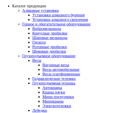
Каталог продукции
Алмазные установки
Уcтановки алмазного бурения
Установки алмазного сверления
Горное и обогатительное оборудование
Вибромельницы
Конусные дробилки
Шаровые мельницы
Грохота
Роторные дробилки
Щековые дробилки
Грузоподъемное оборудование
Весы
Вагонные весы
Весы автомобильные
Весы платформенные
Гидравлические тележки
Грузоподъемная техника
Автокраны
Краны пауки
Мини погрузчики
Миникраны
Электротележки
Лебедки