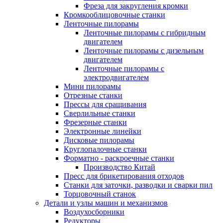
Фреза для закругления кромки
Кромкооблицовочные станки
Ленточные пилорамы
Ленточные пилорамы с гибридным
двигателем
Ленточные пилорамы с дизельным
двигателем
Ленточные пилорамы с
электродвигателем
Мини пилорамы
Отрезные станки
Прессы для сращивания
Сверлильные станки
Фрезерные станки
Электронные линейки
Дисковые пилорамы
Круглопалочные станки
Форматно - раскроечные станки
Производство Китай
Пресс для брикетирования отходов
Станки для заточки, разводки и сварки пил
Торцовочный станок
Детали и узлы машин и механизмов
Воздухосборники
Редукторы