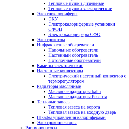
Тепловые пушки дизельные
Тепловые пушки электрические
Электрокалориферы
ЭКУ
Электрокалориферные установки
СФОЦ
Электрокалориферы СФО
Электрокотлы
Инфракрасные обогреватели
Напольные обогреватели
Настенный обогреватель
Потолочные обогреватели
Камины электрические
Настенные конвекторы
Электрический настенный конвектор с
терморегулятором
Радиаторы маслянные
Масляные радиаторы ballu
Масляные радиаторы Ресанта
Тепловые завесы
Тепловая завеса на ворота
Тепловая завеса на входную дверь
Шкафы управления калориферами
Электроконвекторы
Растворонасосы