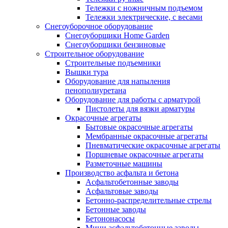
Тележки с ножничным подъемом
Тележки электрические, с весами
Снегоуборочное оборудование
Снегоуборщики Home Garden
Снегоуборщики бензиновые
Строительное оборудование
Cтроительные подъемники
Вышки тура
Оборудование для напыления
пенополиуретана
Оборудование для работы с арматурой
Пистолеты для вязки арматуры
Окрасочные агрегаты
Бытовые окрасочные агрегаты
Мембранные окрасочные агрегаты
Пневматические окрасочные агрегаты
Поршневые окрасочные агрегаты
Разметочные машины
Производство асфальта и бетона
Асфальтобетонные заводы
Асфальтовые заводы
Бетонно-распределительные стрелы
Бетонные заводы
Бетононасосы
Мини асфальтобетонные заводы