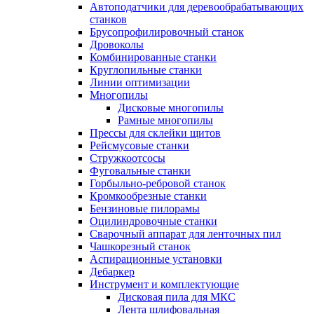
Автоподатчики для деревообрабатывающих
станков
Брусопрофилировочный станок
Дровоколы
Комбинированные станки
Круглопильные станки
Линии оптимизации
Многопилы
Дисковые многопилы
Рамные многопилы
Прессы для склейки щитов
Рейсмусовые станки
Стружкоотсосы
Фуговальные станки
Горбыльно-ребровой станок
Кромкообрезные станки
Бензиновые пилорамы
Оцилиндровочные станки
Сварочный аппарат для ленточных пил
Чашкорезный станок
Аспирационные установки
Дебаркер
Инструмент и комплектующие
Дисковая пила для МКС
Лента шлифовальная