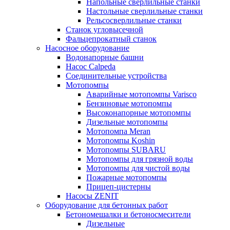
Напольные сверлильные станки
Настольные сверлильные станки
Рельсосверлильные станки
Станок угловысечной
Фальцепрокатный станок
Насосное оборудование
Водонапорные башни
Насос Calpeda
Соединительные устройства
Мотопомпы
Аварийные мотопомпы Varisco
Бензиновые мотопомпы
Высоконапорные мотопомпы
Дизельные мотопомпы
Мотопомпа Meran
Мотопомпы Koshin
Мотопомпы SUBARU
Мотопомпы для грязной воды
Мотопомпы для чистой воды
Пожарные мотопомпы
Прицеп-цистерны
Насосы ZENIT
Оборудование для бетонных работ
Бетономешалки и бетоносмесители
Дизельные