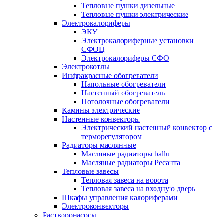
Тепловые пушки дизельные
Тепловые пушки электрические
Электрокалориферы
ЭКУ
Электрокалориферные установки
СФОЦ
Электрокалориферы СФО
Электрокотлы
Инфракрасные обогреватели
Напольные обогреватели
Настенный обогреватель
Потолочные обогреватели
Камины электрические
Настенные конвекторы
Электрический настенный конвектор с
терморегулятором
Радиаторы маслянные
Масляные радиаторы ballu
Масляные радиаторы Ресанта
Тепловые завесы
Тепловая завеса на ворота
Тепловая завеса на входную дверь
Шкафы управления калориферами
Электроконвекторы
Растворонасосы