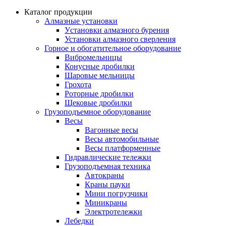
Каталог продукции
Алмазные установки
Уcтановки алмазного бурения
Установки алмазного сверления
Горное и обогатительное оборудование
Вибромельницы
Конусные дробилки
Шаровые мельницы
Грохота
Роторные дробилки
Щековые дробилки
Грузоподъемное оборудование
Весы
Вагонные весы
Весы автомобильные
Весы платформенные
Гидравлические тележки
Грузоподъемная техника
Автокраны
Краны пауки
Мини погрузчики
Миникраны
Электротележки
Лебедки