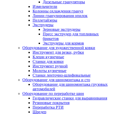
Дизельные грануляторы
Измельчители
Колонны охлаждения гранул
Линии гранулирования опилок
Пеллетайзеры
Экструдеры
Зерновые экструдеры
Пресс экструдер для топливных
брикетов
Экструдеры для кормов
Оборудование для художественной ковки
Инструмент для резки, рубки
Клещи кузнечные
Станки для ковки
Инструмент ручной
Молоты кузнечные
Станки ленточно-шлифовальные
Оборудование для шиномонтажа и сто
Оборудование для шиномонтажа грузовых
автомобилей
Оборудование по переработке шин
Гидравлические станки для выравнивания
Резиновые покрытия
Переработка РТИ
Шредер