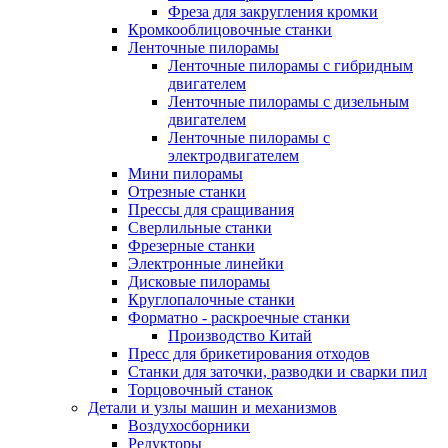
Фреза для закругления кромки
Кромкооблицовочные станки
Ленточные пилорамы
Ленточные пилорамы с гибридным
двигателем
Ленточные пилорамы с дизельным
двигателем
Ленточные пилорамы с
электродвигателем
Мини пилорамы
Отрезные станки
Прессы для сращивания
Сверлильные станки
Фрезерные станки
Электронные линейки
Дисковые пилорамы
Круглопалочные станки
Форматно - раскроечные станки
Производство Китай
Пресс для брикетирования отходов
Станки для заточки, разводки и сварки пил
Торцовочный станок
Детали и узлы машин и механизмов
Воздухосборники
Редукторы