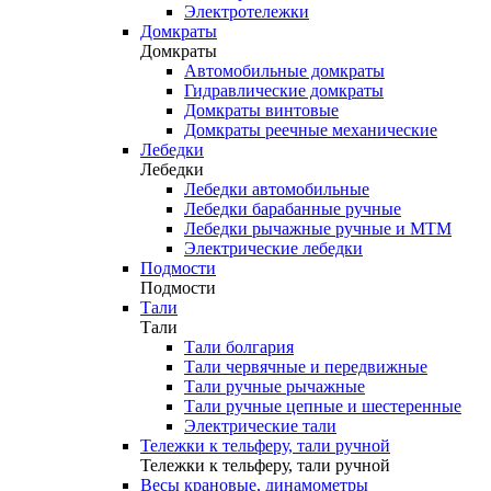
Электротележки
Домкраты
Домкраты
Автомобильные домкраты
Гидравлические домкраты
Домкраты винтовые
Домкраты реечные механические
Лебедки
Лебедки
Лебедки автомобильные
Лебедки барабанные ручные
Лебедки рычажные ручные и МТМ
Электрические лебедки
Подмости
Подмости
Тали
Тали
Тали болгария
Тали червячные и передвижные
Тали ручные рычажные
Тали ручные цепные и шестеренные
Электрические тали
Тележки к тельферу, тали ручной
Тележки к тельферу, тали ручной
Весы крановые, динамометры