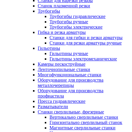
Станки для нарезки резьбы
Станок плазменной резки
Трубогибы
Трубогибы гидравлические
Трубогибы ручные
Трубогибы электрические
Гибка и резка арматуры
Станки для гибки и резки арматуры
Станки для резки арматуры ручные
Гильотины
Гильотины ручные
Гильотины электромеханические
Камеры пескоструйные
Ленточнопильные станки
Многофункциональные станки
Оборудование для производства
металлочерепицы
Оборудование для производства
профнастила
Пресса гидравлические
Разматыватели
Станки сверлильные, фрезерные
Вертикально сверлильные станки
Горизонтально сверлильный станок
Магнитные сверлильные станки