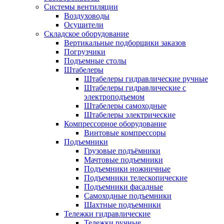
Системы вентиляции
Воздуховоды
Осушители
Складское оборудование
Вертикальные подборщики заказов
Погрузчики
Подъемные столы
Штабелеры
Штабелеры гидравлические ручные
Штабелеры гидравлические с
электроподъемом
Штабелеры самоходные
Штабелеры электрические
Компрессорное оборудование
Винтовые компрессоры
Подъемники
Грузовые подъёмники
Мачтовые подъемники
Подъемники ножничные
Подъемники телескопические
Подъемники фасадные
Самоходные подъемники
Шахтные подъемники
Тележки гидравлические
Тележки ручные