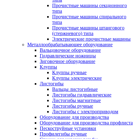
Прочистные машины секционного
типа
Прочистные машины спирального
типа
Прочистные машины штангового
(стержневого) типа
Электрические прочистные машины
Металлообрабатывающее оборудование
Вальцовочное оборудование
Гидравлические ножницы
Зиговочное оборудование
Клуппы
Клуппы ручные
Клуппы электрические
Листогибы
Вальцы листогибные
Листогибы гидравлические
Листогибы магнитные
Листогибы ручные
Листогибы с электроприводом
Оборудование для производства
Оборудование для производства профлиста
Пескоструйные установки
Профилегибы ручные