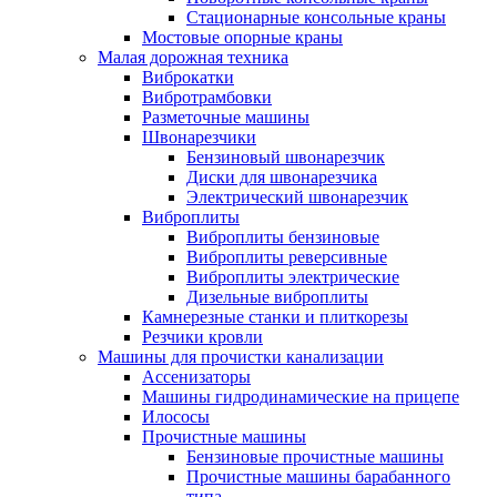
Стационарные консольные краны
Мостовые опорные краны
Малая дорожная техника
Виброкатки
Вибротрамбовки
Разметочные машины
Швонарезчики
Бензиновый швонарезчик
Диски для швонарезчика
Электрический швонарезчик
Виброплиты
Виброплиты бензиновые
Виброплиты реверсивные
Виброплиты электрические
Дизельные виброплиты
Камнерезные станки и плиткорезы
Резчики кровли
Машины для прочистки канализации
Ассенизаторы
Машины гидродинамические на прицепе
Илососы
Прочистные машины
Бензиновые прочистные машины
Прочистные машины барабанного
типа