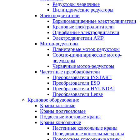
Редукторы червячные
Цилиндрические редукторы
Электродвигатели
Взрывозащищенные электродвигатели
Крановые электродвигатели
Однофазные электродвигатели
Электродвигатели АИР
Мотор-редукторы
Планетарные мотор-редукторы
Соосно-цилиндрические мотор-
редукторы
Червячные мотор-редукторы
Частотные преобразователи
Преобразователи INSTART
Преобразователи ESQ
Преобразователи HYUNDAI
Преобразователи Lenze
Крановое оборудование
Краны козловые
Краны полукозловые
Подвесные мостовые краны
Краны консольные
Настенные консольные краны
Передвижные консольные краны
Поворотные консольные краны