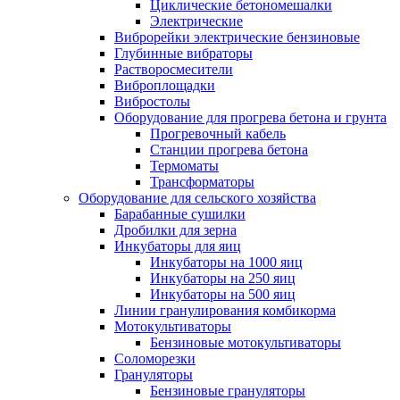
Циклические бетономешалки
Электрические
Виброрейки электрические бензиновые
Глубинные вибраторы
Растворосмесители
Виброплощадки
Вибростолы
Оборудование для прогрева бетона и грунта
Прогревочный кабель
Станции прогрева бетона
Термоматы
Трансформаторы
Оборудование для сельского хозяйства
Барабанные сушилки
Дробилки для зерна
Инкубаторы для яиц
Инкубаторы на 1000 яиц
Инкубаторы на 250 яиц
Инкубаторы на 500 яиц
Линии гранулирования комбикорма
Мотокультиваторы
Бензиновые мотокультиваторы
Соломорезки
Грануляторы
Бензиновые грануляторы