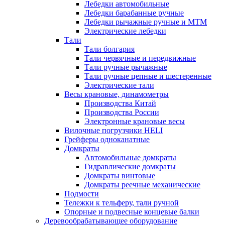
Лебедки автомобильные
Лебедки барабанные ручные
Лебедки рычажные ручные и МТМ
Электрические лебедки
Тали
Тали болгария
Тали червячные и передвижные
Тали ручные рычажные
Тали ручные цепные и шестеренные
Электрические тали
Весы крановые, динамометры
Производства Китай
Производства России
Электронные крановые весы
Вилочные погрузчики HELI
Грейферы одноканатные
Домкраты
Автомобильные домкраты
Гидравлические домкраты
Домкраты винтовые
Домкраты реечные механические
Подмости
Тележки к тельферу, тали ручной
Опорные и подвесные концевые балки
Деревообрабатывающее оборудование