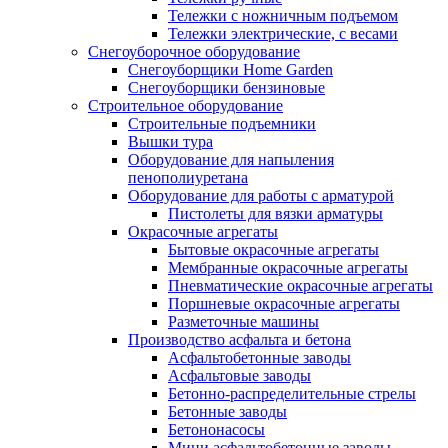
Тележки с ножничным подъемом
Тележки электрические, с весами
Снегоуборочное оборудование
Снегоуборщики Home Garden
Снегоуборщики бензиновые
Строительное оборудование
Cтроительные подъемники
Вышки тура
Оборудование для напыления
пенополиуретана
Оборудование для работы с арматурой
Пистолеты для вязки арматуры
Окрасочные агрегаты
Бытовые окрасочные агрегаты
Мембранные окрасочные агрегаты
Пневматические окрасочные агрегаты
Поршневые окрасочные агрегаты
Разметочные машины
Производство асфальта и бетона
Асфальтобетонные заводы
Асфальтовые заводы
Бетонно-распределительные стрелы
Бетонные заводы
Бетононасосы
Мини асфальтобетонные заводы